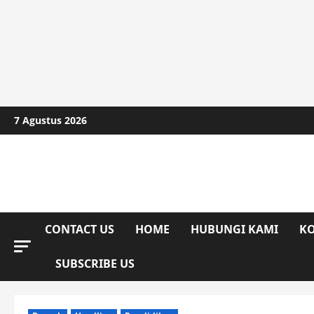
Skip
7 Agustus 2026
to
content
CONTACT US
HOME
HUBUNGI KAMI
KO
SUBSCRIBE US