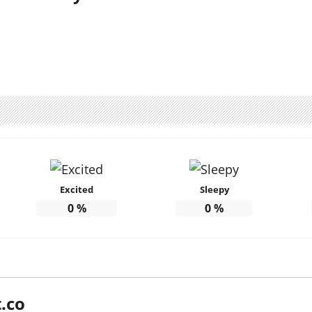
Excited
Sleepy
0
%
0
%
.co