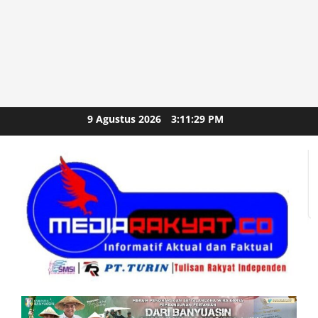
Skip
9 Agustus 2026
3:11:30 PM
to
content