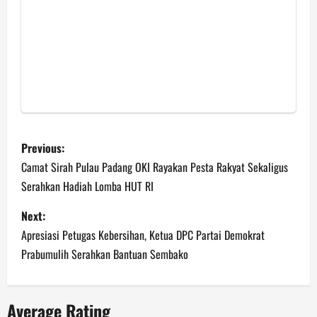
P
Previous:
o
Camat Sirah Pulau Padang OKI Rayakan Pesta Rakyat Sekaligus
Serahkan Hadiah Lomba HUT RI
s
Next:
t
Apresiasi Petugas Kebersihan, Ketua DPC Partai Demokrat
n
Prabumulih Serahkan Bantuan Sembako
a
Average Rating