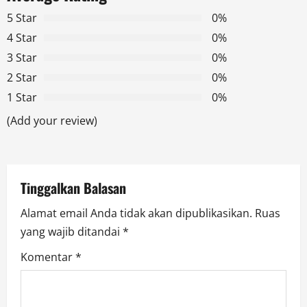
v
5 Star
0%
i
4 Star
0%
g
3 Star
0%
2 Star
0%
a
1 Star
0%
t
(Add your review)
i
o
Tinggalkan Balasan
n
Alamat email Anda tidak akan dipublikasikan.
Ruas
yang wajib ditandai
*
Komentar
*