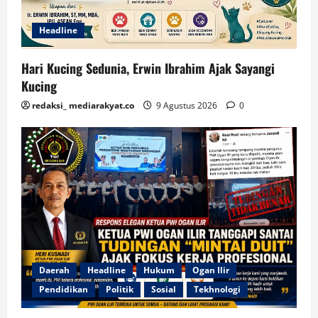
Headline
Hari Kucing Sedunia, Erwin Ibrahim Ajak Sayangi
Kucing
redaksi_ mediarakyat.co
9 Agustus 2026
0
Daerah
Headline
Hukum
Ogan Ilir
Pendidikan
Politik
Sosial
Tekhnologi