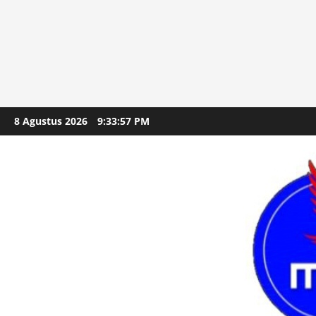
Skip
8 Agustus 2026
9:33:59 PM
to
content