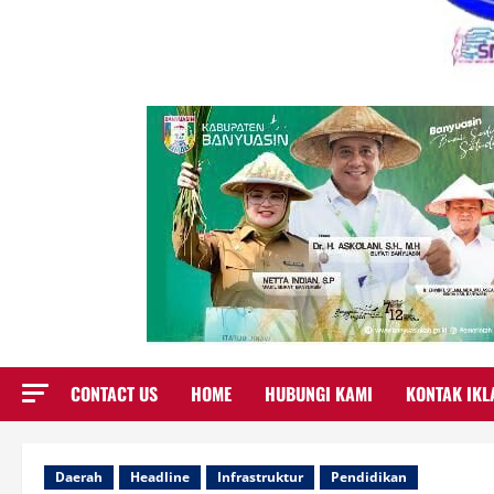
CONTACT US
HOME
HUBUNGI KAMI
KONTAK IKL
Daerah
Headline
Infrastruktur
Pendidikan