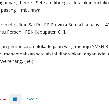
agar yang berdiri. Setelah dibongkar kita akan mela
dipasang”, imbuhnya.
 melibatkan Sat Pol PP Provinsi Sumsel sebanyak 4
ntu Personil PBK Kabupaten OKI.
an pembokaran blokade jalan yang menuju SMKN 3 K
eni menambahkan setelah ini diharapkan jangan ada lag
rwenenang. (nel)
LinkedIn
erest