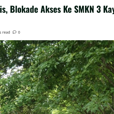
aris, Blokade Akses Ke SMKN 3 K
s read
0