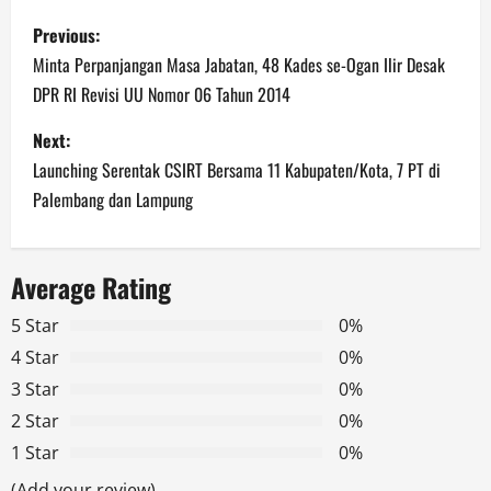
P
Previous:
o
Minta Perpanjangan Masa Jabatan, 48 Kades se-Ogan Ilir Desak
DPR RI Revisi UU Nomor 06 Tahun 2014
s
Next:
t
Launching Serentak CSIRT Bersama 11 Kabupaten/Kota, 7 PT di
n
Palembang dan Lampung
a
Average Rating
v
5 Star
0%
i
4 Star
0%
g
3 Star
0%
2 Star
0%
a
1 Star
0%
t
(Add your review)