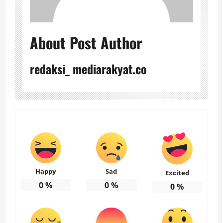
About Post Author
redaksi_ mediarakyat.co
Happy
Sad
Excited
0
%
0
%
0
%