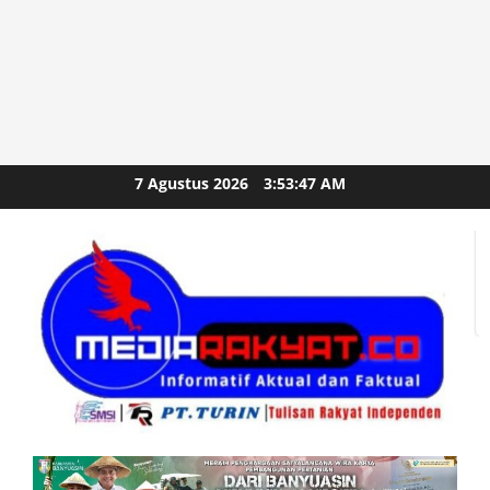
Skip
7 Agustus 2026
3:53:49 AM
to
content