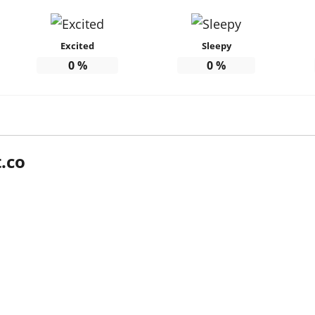
Excited
Sleepy
0
%
0
%
.co