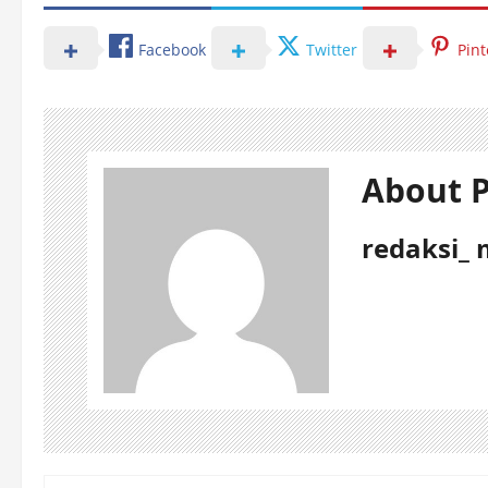
Facebook
Twitter
Pint
About P
redaksi_ 