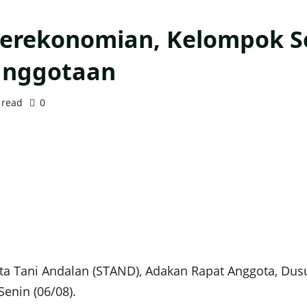
Perekonomian, Kelompok S
anggotaan
 read
0
Tani Andalan (STAND), Adakan Rapat Anggota, Dus
enin (06/08).