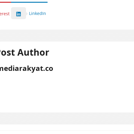
LinkedIn
erest
ost Author
mediarakyat.co