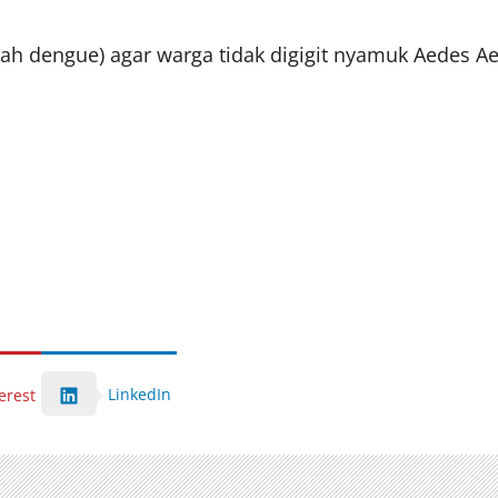
engue) agar warga tidak digigit nyamuk Aedes Aegy
LinkedIn
erest