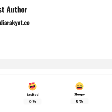
st Author
diarakyat.co
Sleepy
Excited
0
%
0
%