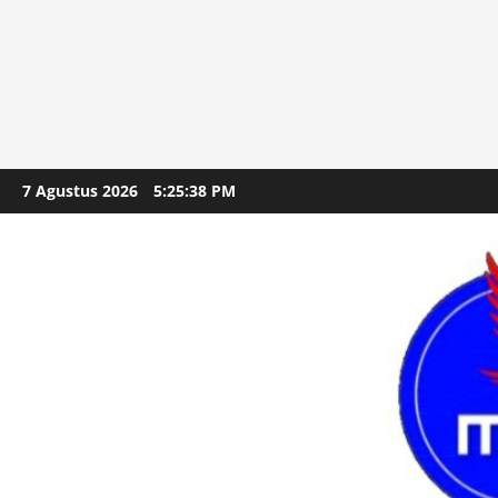
Skip
7 Agustus 2026
5:25:39 PM
to
content