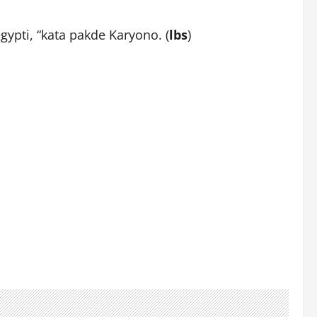
pti, “kata pakde Karyono. (
lbs
)