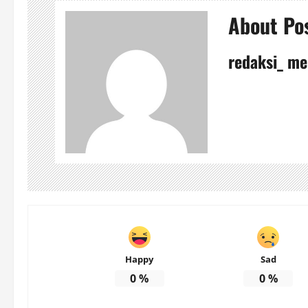
About Po
redaksi_ me
Happy
Sad
0
%
0
%