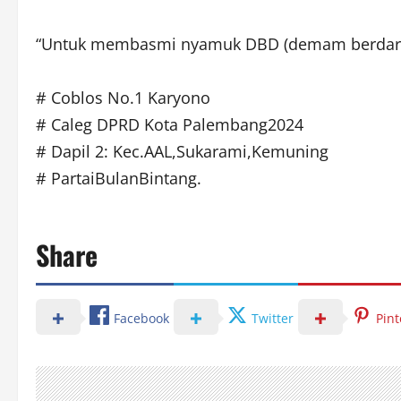
“Untuk membasmi nyamuk DBD (demam berdarah d
# Coblos No.1 Karyono
# Caleg DPRD Kota Palembang2024
# Dapil 2: Kec.AAL,Sukarami,Kemuning
# PartaiBulanBintang.
Share
Facebook
Twitter
Pint