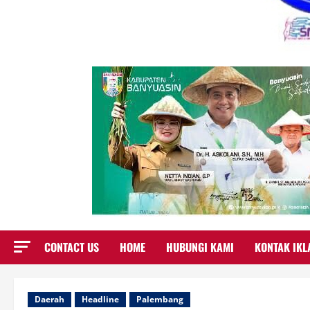
CONTACT US
HOME
HUBUNGI KAMI
KONTAK IKL
Daerah
Headline
Palembang