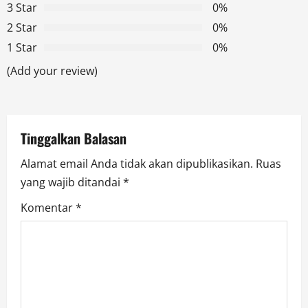
i
3 Star
0%
g
2 Star
0%
1 Star
0%
a
(Add your review)
t
i
Tinggalkan Balasan
o
Alamat email Anda tidak akan dipublikasikan.
Ruas
n
yang wajib ditandai
*
Komentar
*