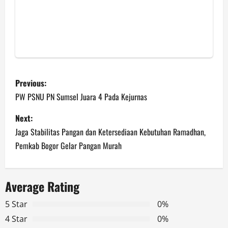
P
Previous:
o
PW PSNU PN Sumsel Juara 4 Pada Kejurnas
s
Next:
Jaga Stabilitas Pangan dan Ketersediaan Kebutuhan Ramadhan,
t
Pemkab Bogor Gelar Pangan Murah
n
a
Average Rating
v
5 Star
0%
4 Star
0%