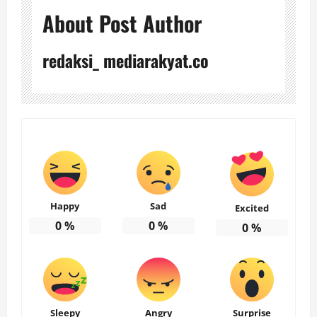
About Post Author
redaksi_ mediarakyat.co
Happy
Sad
Excited
0
%
0
%
0
%
Sleepy
Angry
Surprise