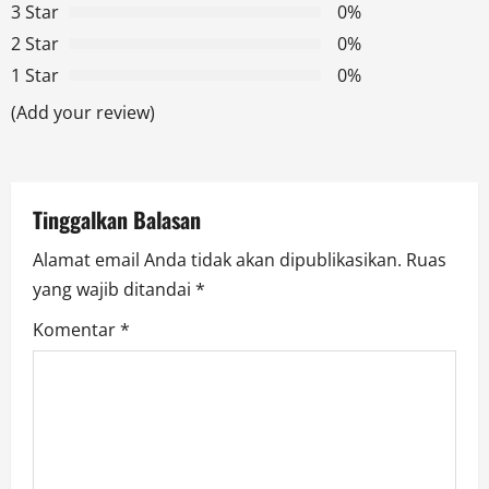
g
3 Star
0%
2 Star
0%
a
1 Star
0%
t
(Add your review)
i
o
Tinggalkan Balasan
n
Alamat email Anda tidak akan dipublikasikan.
Ruas
yang wajib ditandai
*
Komentar
*