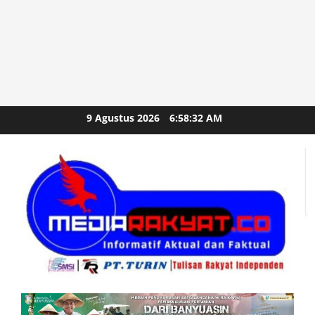
Skip
9 Agustus 2026
6:58:34 AM
to
content