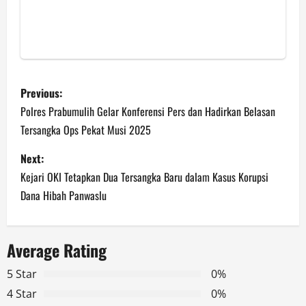
P
Previous:
o
Polres Prabumulih Gelar Konferensi Pers dan Hadirkan Belasan
Tersangka Ops Pekat Musi 2025
s
Next:
t
Kejari OKI Tetapkan Dua Tersangka Baru dalam Kasus Korupsi
n
Dana Hibah Panwaslu
a
Average Rating
v
5 Star
0%
i
4 Star
0%