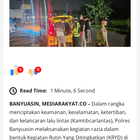
0
0
Read Time:
1 Minute, 6 Second
BANYUASIN, MEDIARAKYAT.CO –
Dalam rangka
menciptakan keamanan, keselamatan, ketertiban,
dan kelancaran lalu lintas (Kamtibcarlantas), Polres
Banyuasin melaksanakan kegiatan razia dalam
bentuk Kegiatan Rutin Yang Ditingkatkan (KRYD) di