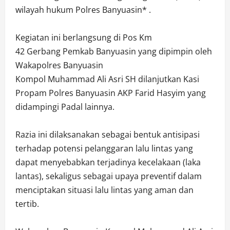
wilayah hukum Polres Banyuasin* .
Kegiatan ini berlangsung di Pos Km
42 Gerbang Pemkab Banyuasin yang dipimpin oleh
Wakapolres Banyuasin
Kompol Muhammad Ali Asri SH dilanjutkan Kasi
Propam Polres Banyuasin AKP Farid Hasyim yang
didampingi Padal lainnya.
Razia ini dilaksanakan sebagai bentuk antisipasi
terhadap potensi pelanggaran lalu lintas yang
dapat menyebabkan terjadinya kecelakaan (laka
lantas), sekaligus sebagai upaya preventif dalam
menciptakan situasi lalu lintas yang aman dan
tertib.