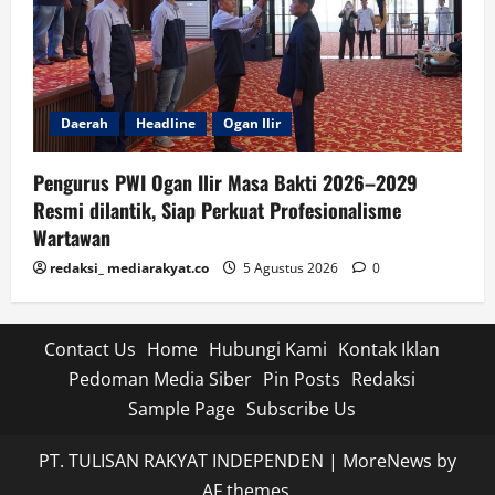
Daerah
Headline
Ogan Ilir
Pengurus PWI Ogan Ilir Masa Bakti 2026–2029
Resmi dilantik, Siap Perkuat Profesionalisme
Wartawan
redaksi_ mediarakyat.co
5 Agustus 2026
0
Contact Us
Home
Hubungi Kami
Kontak Iklan
Pedoman Media Siber
Pin Posts
Redaksi
Sample Page
Subscribe Us
PT. TULISAN RAKYAT INDEPENDEN
|
MoreNews
by
AF themes.