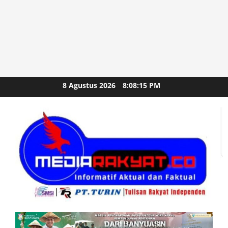
Skip
8 Agustus 2026
8:08:17 PM
to
content