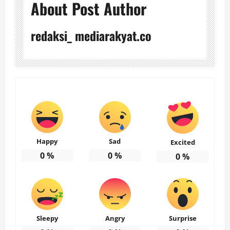
About Post Author
redaksi_ mediarakyat.co
Happy
Sad
Excited
0
%
0
%
0
%
Sleepy
Angry
Surprise