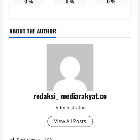
0
%
0
%
0
%
ABOUT THE AUTHOR
redaksi_ mediarakyat.co
Administrator
View All Posts
Post Views:
102