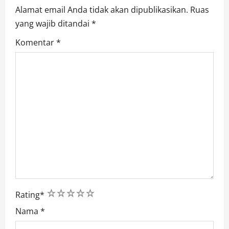
n
Alamat email Anda tidak akan dipublikasikan.
Ruas
yang wajib ditandai
*
Komentar
*
1
2
3
4
5
Rating
*
Nama
*