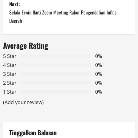
Next:
t
Sekda Erwin Ikuti Zoom Meeting Rakor Pengendalian Inflasi
n
Daerah
a
Average Rating
v
5 Star
0%
i
4 Star
0%
g
3 Star
0%
2 Star
0%
a
1 Star
0%
t
(Add your review)
i
o
Tinggalkan Balasan