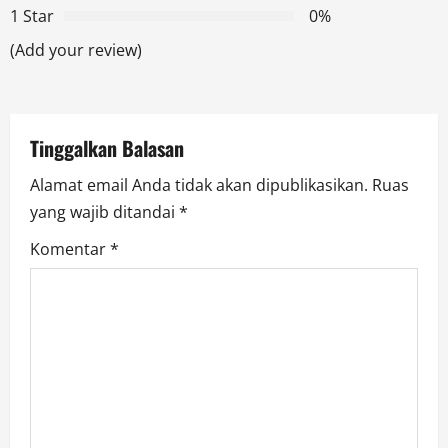
a
1 Star
0%
t
(Add your review)
i
o
Tinggalkan Balasan
n
Alamat email Anda tidak akan dipublikasikan.
Ruas
yang wajib ditandai
*
Komentar
*