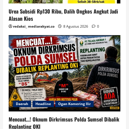
Urea Subsidi Rp130 Ribu, Dalih Ongkos Angkut Jadi
Alasan Kios
redaksi_ mediarakyat.co
8 Agustus 2026
0
Daerah
Headline
Ogan Komering Ilir
Mencuat…! Oknum Dirkrimsus Polda Sumsel Dibalik
Replanting OKI