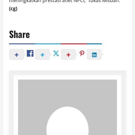
meningkatkan prestasi atlet NPCI,” tukas Misbah.
(cg)
Share