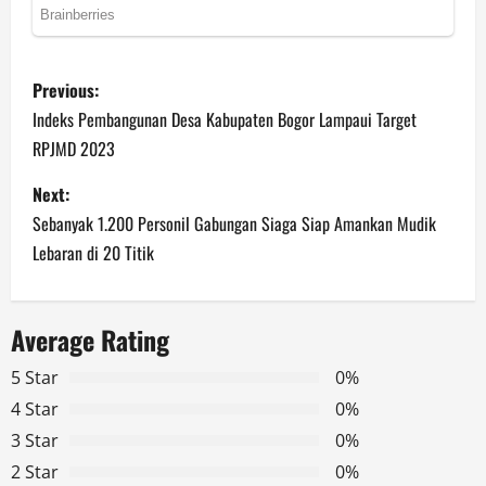
P
Previous:
o
Indeks Pembangunan Desa Kabupaten Bogor Lampaui Target
RPJMD 2023
s
Next:
t
Sebanyak 1.200 Personil Gabungan Siaga Siap Amankan Mudik
n
Lebaran di 20 Titik
a
Average Rating
v
5 Star
0%
i
4 Star
0%
g
3 Star
0%
2 Star
0%