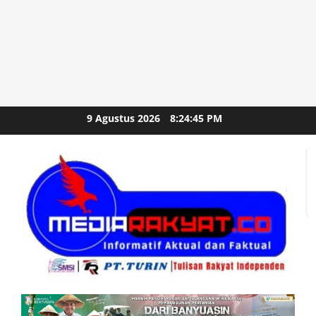
Skip
9 Agustus 2026
8:24:46 PM
to
content