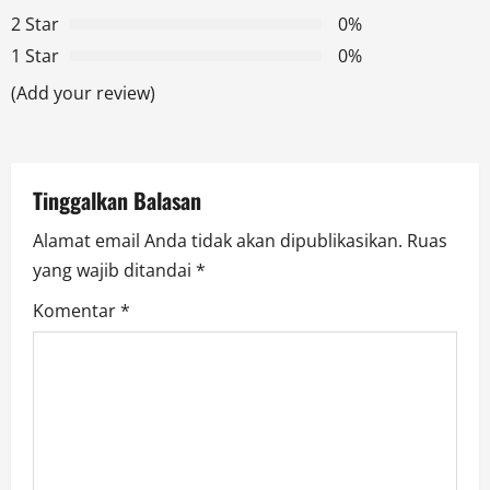
2 Star
0%
a
1 Star
0%
t
(Add your review)
i
o
Tinggalkan Balasan
n
Alamat email Anda tidak akan dipublikasikan.
Ruas
yang wajib ditandai
*
Komentar
*