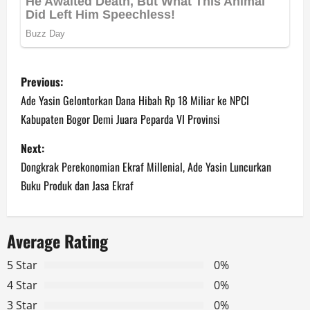
P
Previous:
o
Ade Yasin Gelontorkan Dana Hibah Rp 18 Miliar ke NPCI
Kabupaten Bogor Demi Juara Peparda VI Provinsi
s
Next:
t
Dongkrak Perekonomian Ekraf Millenial, Ade Yasin Luncurkan
n
Buku Produk dan Jasa Ekraf
a
Average Rating
v
5 Star
0%
i
4 Star
0%
g
3 Star
0%