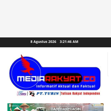
Skip
8 Agustus 2026
3:21:47 AM
to
content