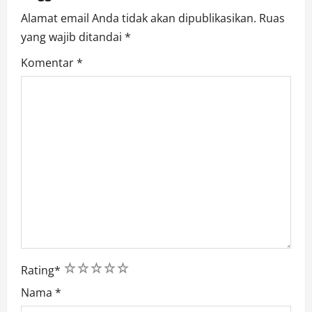
n
Alamat email Anda tidak akan dipublikasikan.
Ruas
yang wajib ditandai
*
Komentar
*
1
2
3
4
5
Rating
*
Nama
*