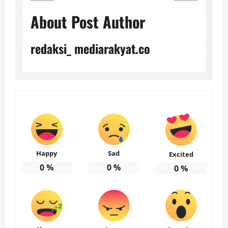
About Post Author
redaksi_ mediarakyat.co
Happy
Sad
Excited
0
%
0
%
0
%