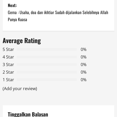
Next:
t
Gema : Usaha, doa dan ikhtiar Sudah dijalankan Selebihnya Allah
n
Punya Kuasa
a
Average Rating
v
5 Star
0%
i
4 Star
0%
g
3 Star
0%
2 Star
0%
a
1 Star
0%
t
(Add your review)
i
o
Tinggalkan Balasan