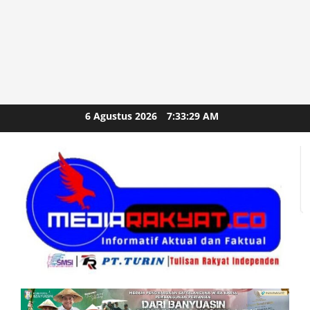
Skip
6 Agustus 2026
7:33:31 AM
to
content