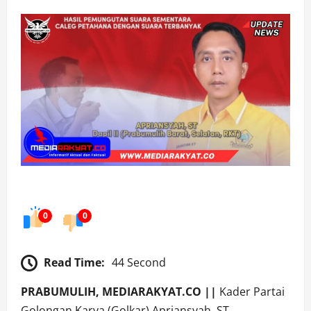
0
0
Read Time:
44 Second
PRABUMULIH, MEDIARAKYAT.CO ||
Kader Partai
Golongan Karya (Golkar) Apriansyah, ST