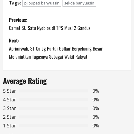
Tags:
pj bupati banyuasin
sekda banyuasin
P
Previous:
o
Camat SU Satu Nyoblos di TPS Musi 2 Gandus
s
Next:
Apriansyah, ST Caleg Partai Golkar Berpeluang Besar
t
Melanjutkan Tugasnya Sebagai Wakil Rakyat
n
a
Average Rating
v
5 Star
0%
4 Star
0%
i
3 Star
0%
g
2 Star
0%
1 Star
0%
a