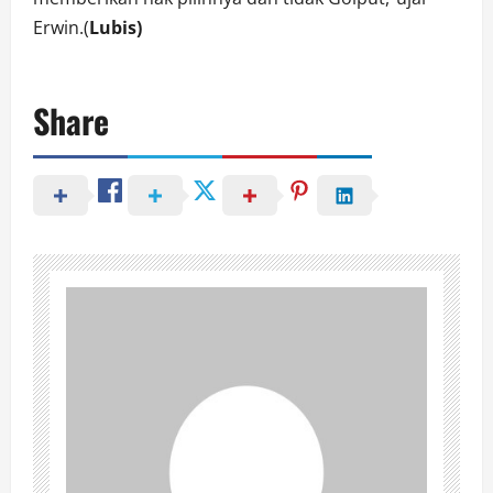
Erwin.(
Lubis)
Share