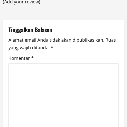
(Add your review)
t
i
Tinggalkan Balasan
o
Alamat email Anda tidak akan dipublikasikan.
Ruas
n
yang wajib ditandai
*
Komentar
*