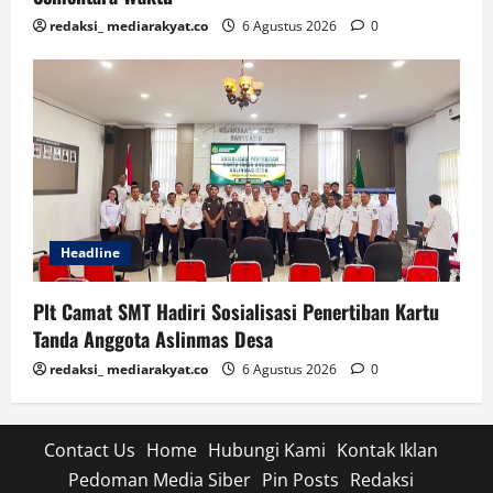
redaksi_ mediarakyat.co
6 Agustus 2026
0
Headline
Plt Camat SMT Hadiri Sosialisasi Penertiban Kartu
Tanda Anggota Aslinmas Desa
redaksi_ mediarakyat.co
6 Agustus 2026
0
Contact Us
Home
Hubungi Kami
Kontak Iklan
Pedoman Media Siber
Pin Posts
Redaksi