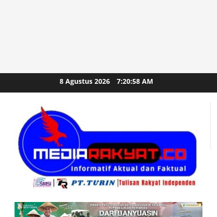
Skip
8 Agustus 2026
7:21:00 AM
to
content