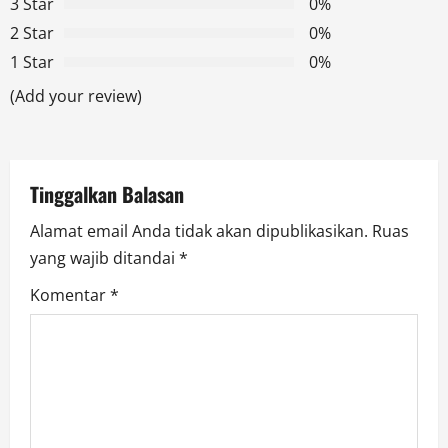
3 Star
0%
g
2 Star
0%
1 Star
0%
a
(Add your review)
t
i
Tinggalkan Balasan
o
Alamat email Anda tidak akan dipublikasikan.
Ruas
n
yang wajib ditandai
*
Komentar
*