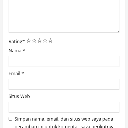
1
2
3
4
5
Rating
*
Nama
*
Email
*
Situs Web
Simpan nama, email, dan situs web saya pada
peramban ini untuk komentar saya berikutnya.