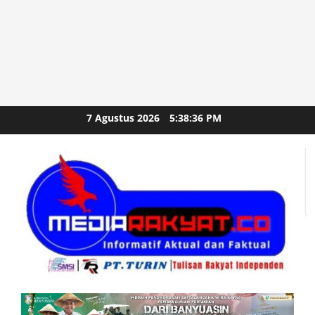
Skip
7 Agustus 2026
5:38:37 PM
to
content