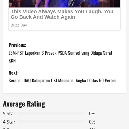
P
Previous:
o
LSM-PST Laporkan 6 Proyek PSDA Sumsel yang Diduga Sarat
KKN
s
Next:
t
Serapan DAU Kabupaten OKI Mencapai Angka Diatas 50 Persen
n
a
Average Rating
v
5 Star
0%
4 Star
0%
i