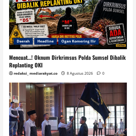
Daerah
Headline
Ogan Komering Ilir
Mencuat…! Oknum Dirkrimsus Polda Sumsel Dibalik
Replanting OKI
redaksi_ mediarakyat.co
8 Agustus 2026
0