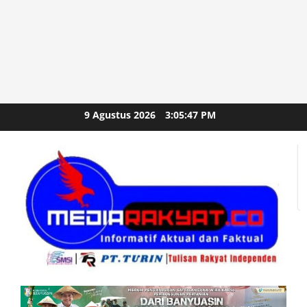
Skip
9 Agustus 2026
3:05:49 PM
to
content