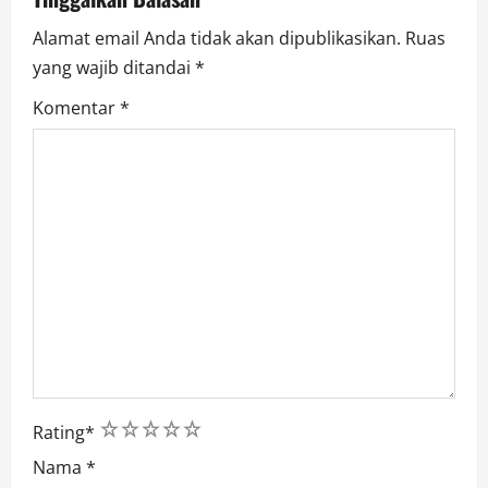
o
Alamat email Anda tidak akan dipublikasikan.
Ruas
n
yang wajib ditandai
*
Komentar
*
1
2
3
4
5
Rating
*
Nama
*