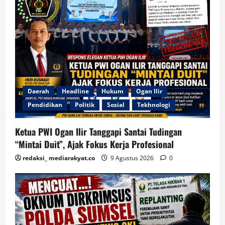
Daerah
Headline
Hukum
Ogan Ilir
Pendidikan
Politik
Sosial
Tekhnologi
Ketua PWI Ogan Ilir Tanggapi Santai Tudingan
“Mintai Duit”, Ajak Fokus Kerja Profesional
redaksi_ mediarakyat.co
9 Agustus 2026
0