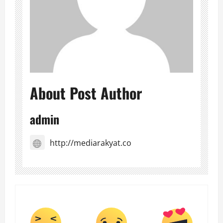
About Post Author
admin
http://mediarakyat.co