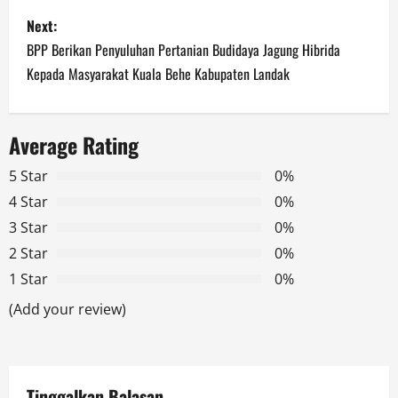
s
Next:
BPP Berikan Penyuluhan Pertanian Budidaya Jagung Hibrida
t
Kepada Masyarakat Kuala Behe Kabupaten Landak
n
a
Average Rating
v
5 Star
0%
4 Star
0%
i
3 Star
0%
g
2 Star
0%
1 Star
0%
a
(Add your review)
t
i
Tinggalkan Balasan