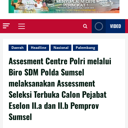
VIDEO
Primary
Menu
Daerah
Headline
Nasional
Palembang
Assesment Centre Polri melalui
Biro SDM Polda Sumsel
melaksanakan Assessment
Seleksi Terbuka Calon Pejabat
Eselon II.a dan II.b Pemprov
Sumsel