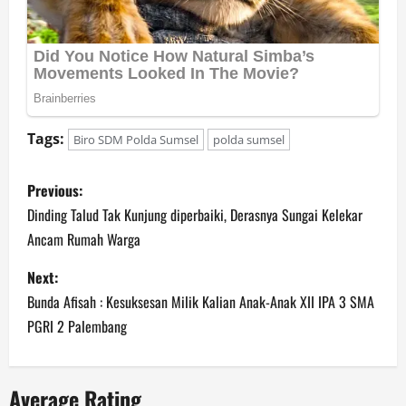
Tags:
Biro SDM Polda Sumsel
polda sumsel
P
Previous:
o
Dinding Talud Tak Kunjung diperbaiki, Derasnya Sungai Kelekar
Ancam Rumah Warga
s
Next:
t
Bunda Afisah : Kesuksesan Milik Kalian Anak-Anak XII IPA 3 SMA
n
PGRI 2 Palembang
a
Average Rating