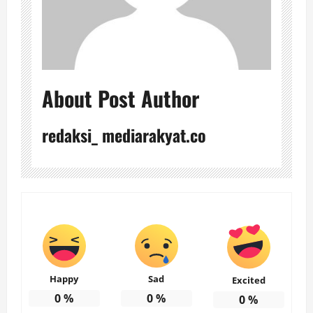
About Post Author
redaksi_ mediarakyat.co
Happy
Sad
Excited
0
%
0
%
0
%