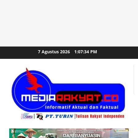
Skip
7 Agustus 2026
1:07:36 PM
to
content