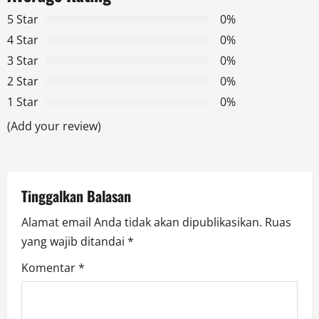
v
5 Star
0%
i
4 Star
0%
g
3 Star
0%
2 Star
0%
a
1 Star
0%
t
(Add your review)
i
o
Tinggalkan Balasan
n
Alamat email Anda tidak akan dipublikasikan.
Ruas
yang wajib ditandai
*
Komentar
*