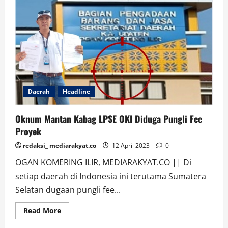
Berbuat,
Lakukan
Saja,
Jangan
Pilih
Diam
Daerah
Headline
Oknum Mantan Kabag LPSE OKI Diduga Pungli Fee
Proyek
redaksi_ mediarakyat.co
12 April 2023
0
OGAN KOMERING ILIR, MEDIARAKYAT.CO || Di
setiap daerah di Indonesia ini terutama Sumatera
Selatan dugaan pungli fee...
Read
Read More
more
about