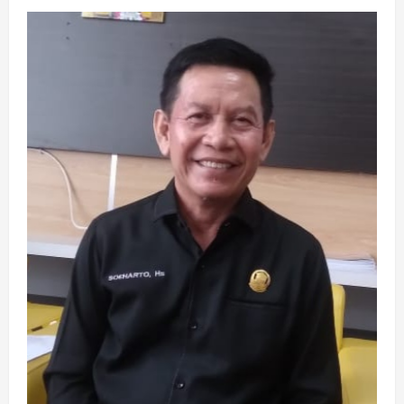
Oknum
Mantan
Kabag
LPSE
OKI
Diduga
Pungli
Fee
Proyek