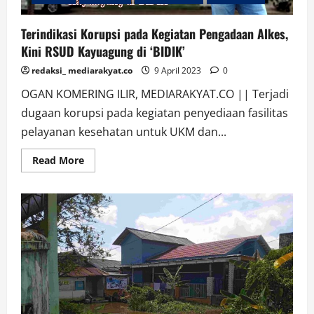
Terindikasi Korupsi pada Kegiatan Pengadaan Alkes,
Kini RSUD Kayuagung di ‘BIDIK’
redaksi_ mediarakyat.co
9 April 2023
0
OGAN KOMERING ILIR, MEDIARAKYAT.CO || Terjadi
dugaan korupsi pada kegiatan penyediaan fasilitas
pelayanan kesehatan untuk UKM dan...
Read
Read More
more
about
Terindikasi
Korupsi
pada
Kegiatan
Pengadaan
Alkes,
Kini
RSUD
Kayuagung
di
‘BIDIK’