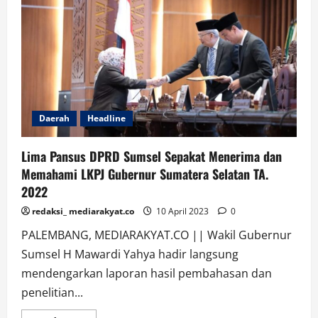
Akibat
Dugaan
Korupsi
APBD
Tahun
2022
Daerah
Headline
Lima Pansus DPRD Sumsel Sepakat Menerima dan
Memahami LKPJ Gubernur Sumatera Selatan TA.
2022
redaksi_ mediarakyat.co
10 April 2023
0
PALEMBANG, MEDIARAKYAT.CO || Wakil Gubernur
Sumsel H Mawardi Yahya hadir langsung
mendengarkan laporan hasil pembahasan dan
penelitian...