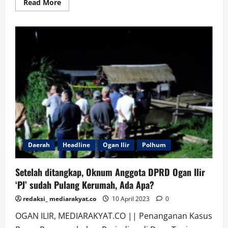
Read
Read More
more
about
Lima
Pansus
DPRD
Sumsel
Sepakat
Menerima
dan
Memahami
LKPJ
Gubernur
Sumatera
Selatan
TA.
2022
Daerah
Headline
Ogan Ilir
Polhum
Setelah ditangkap, Oknum Anggota DPRD Ogan Ilir
‘PJ’ sudah Pulang Kerumah, Ada Apa?
redaksi_ mediarakyat.co
10 April 2023
0
OGAN ILIR, MEDIARAKYAT.CO || Penanganan Kasus