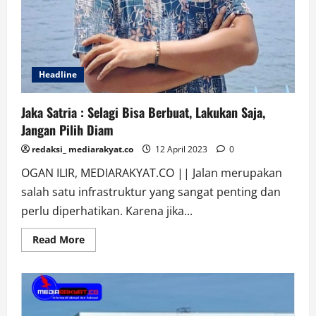
Headline
Jaka Satria : Selagi Bisa Berbuat, Lakukan Saja,
Jangan Pilih Diam
redaksi_ mediarakyat.co
12 April 2023
0
OGAN ILIR, MEDIARAKYAT.CO || Jalan merupakan
salah satu infrastruktur yang sangat penting dan
perlu diperhatikan. Karena jika...
Read
Read More
more
about
Jaka
Satria
:
Selagi
Bisa