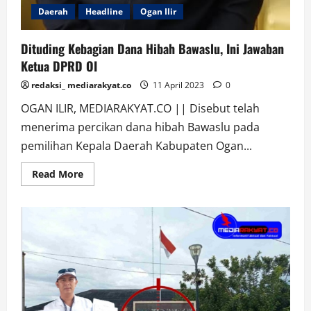
Daerah
Headline
Ogan Ilir
Dituding Kebagian Dana Hibah Bawaslu, Ini Jawaban
Ketua DPRD OI
redaksi_ mediarakyat.co
11 April 2023
0
OGAN ILIR, MEDIARAKYAT.CO || Disebut telah
menerima percikan dana hibah Bawaslu pada
pemilihan Kepala Daerah Kabupaten Ogan...
Read
Read More
more
about
Dituding
Kebagian
Dana
Hibah
Bawaslu,
Ini
Jawaban
Ketua
DPRD
OI