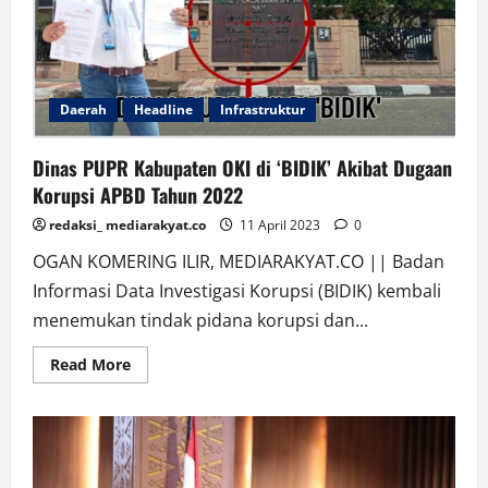
Daerah
Headline
Infrastruktur
Dinas PUPR Kabupaten OKI di ‘BIDIK’ Akibat Dugaan
Korupsi APBD Tahun 2022
redaksi_ mediarakyat.co
11 April 2023
0
OGAN KOMERING ILIR, MEDIARAKYAT.CO || Badan
Informasi Data Investigasi Korupsi (BIDIK) kembali
menemukan tindak pidana korupsi dan...
Read
Read More
more
about
Dinas
PUPR
Kabupaten
OKI
di
‘BIDIK’