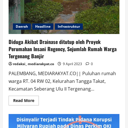
Daerah
Headline
Infrastruktur
Diduga Akibat Drainase ditutup oleh Proyek
Perumahan Insani Regency, Sejumlah Rumah Warga
Tergenang Banjir
redaksi_ mediarakyat.co
9 April 2023
0
PALEMBANG, MEDIARAKYAT.CO|| Puluhan rumah
warga RT. 04 RW 02, Kelurahan Tangga Takat,
Kecamatan Seberang Ulu II Tergenang...
Read
Read More
more
about
Diduga
Akibat
Drainase
ditutup