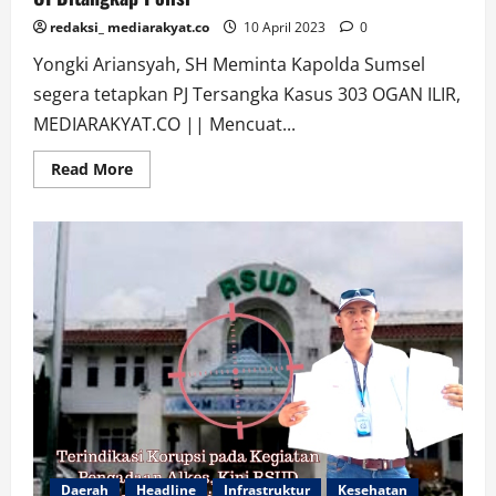
redaksi_ mediarakyat.co
10 April 2023
0
Yongki Ariansyah, SH Meminta Kapolda Sumsel
segera tetapkan PJ Tersangka Kasus 303 OGAN ILIR,
MEDIARAKYAT.CO || Mencuat...
Read
Read More
more
about
Akibat
Main
Judi,
Salah
Satu
Oknum
Anggota
DPRD
OI
Ditangkap
Polisi
Daerah
Headline
Infrastruktur
Kesehatan