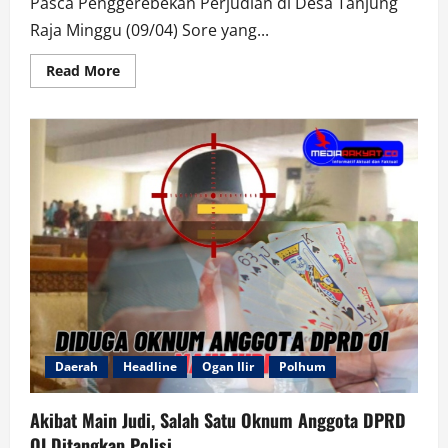
Pasca Penggerebekan Perjudian di Desa Tanjung
Raja Minggu (09/04) Sore yang...
Read
Read More
more
about
Setelah
ditangkap,
Oknum
Anggota
DPRD
Ogan
Ilir
‘PJ’
sudah
Pulang
Kerumah,
Ada
Apa?
Daerah
Headline
Ogan Ilir
Polhum
Akibat Main Judi, Salah Satu Oknum Anggota DPRD
OI Ditangkap Polisi