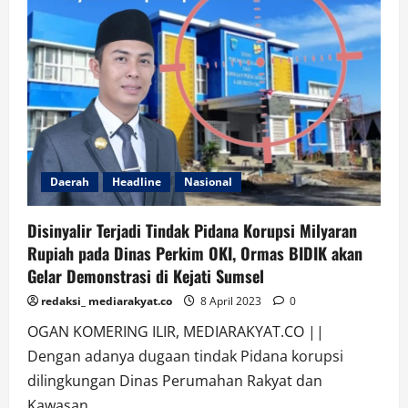
oleh
Proyek
Perumahan
Insani
Regency,
Sejumlah
Rumah
Warga
Tergenang
Banjir
Daerah
Headline
Nasional
Disinyalir Terjadi Tindak Pidana Korupsi Milyaran
Rupiah pada Dinas Perkim OKI, Ormas BIDIK akan
Gelar Demonstrasi di Kejati Sumsel
redaksi_ mediarakyat.co
8 April 2023
0
OGAN KOMERING ILIR, MEDIARAKYAT.CO ||
Dengan adanya dugaan tindak Pidana korupsi
dilingkungan Dinas Perumahan Rakyat dan
Kawasan...