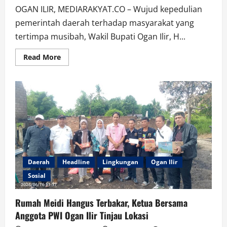
OGAN ILIR, MEDIARAKYAT.CO – Wujud kepedulian
pemerintah daerah terhadap masyarakat yang
tertimpa musibah, Wakil Bupati Ogan Ilir, H...
Read
Read More
more
about
Wabup
OI
Ardani
Tinjau
Langsung
Lokasi
Rumah
Anggota
PWI
Ogan
Ilir
yang
Daerah
Headline
Lingkungan
Ogan Ilir
Terbakar
di
Sosial
Desa
Pulau
Semambu.
Rumah Meidi Hangus Terbakar, Ketua Bersama
Anggota PWI Ogan Ilir Tinjau Lokasi