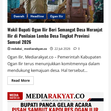
Perkuat
Profesionalisme
Wartawan
Daerah
Headline
Ogan Ilir
Wakil Bupati Ogan Ilir Beri Semangat Desa Meranjat
Ilir di Penilaian Lomba Desa Tingkat Provinsi
Sumsel 2026
redaksi_ mediarakyat.co
22 Juli 2026
0
Ogan Ilir, Mediarakyat.co – Pemerintah Kabupaten
Ogan Ilir terus menunjukkan komitmennya dalam
mendukung kemajuan desa. Hal tersebut...
Read
Read More
more
about
Wakil
Bupati
Ogan
Ilir
Beri
Semangat