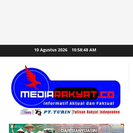
Skip
10 Agustus 2026
10:58:49 AM
to
content