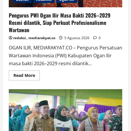
Pengurus PWI Ogan Ilir Masa Bakti 2026–2029
Resmi dilantik, Siap Perkuat Profesionalisme
Wartawan
redaksi_ mediarakyat.co
5 Agustus 2026
0
OGAN ILIR, MEDIARAKYAT.CO – Pengurus Persatuan
Wartawan Indonesia (PWI) Kabupaten Ogan Ilir
masa bakti 2026–2029 resmi dilantik...
Read
Read More
more
about
Pengurus
PWI
Ogan
Ilir
Masa
Bakti
2026–
2029
Resmi
dilantik,
Siap