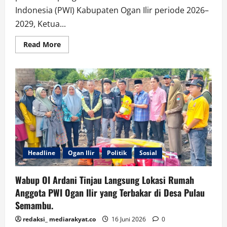
Indonesia (PWI) Kabupaten Ogan Ilir periode 2026–
2029, Ketua...
Read
Read More
more
about
Menjelang
Pelantikan,
Ketua
PWI
Ogan
Ilir
Terpilih
Heri
Kusnadi
Tegaskan
Komitmen
Perkuat
Organisasi
Headline
Ogan Ilir
Politik
Sosial
Wabup OI Ardani Tinjau Langsung Lokasi Rumah
Anggota PWI Ogan Ilir yang Terbakar di Desa Pulau
Semambu.
redaksi_ mediarakyat.co
16 Juni 2026
0