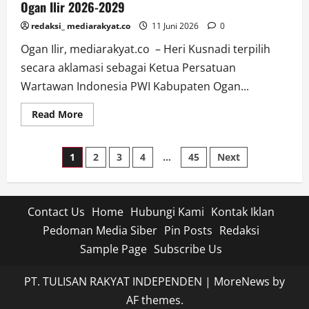
Ogan Ilir 2026-2029
redaksi_ mediarakyat.co
11 Juni 2026
0
Ogan Ilir, mediarakyat.co – Heri Kusnadi terpilih
secara aklamasi sebagai Ketua Persatuan
Wartawan Indonesia PWI Kabupaten Ogan...
Read
Read More
more
about
Heri
Paginasi
Kusnadi
1
2
3
4
…
45
Next
Terpilih
Aklamasi,
pos
Siap
Nahkodai
PWI
Ogan
Contact Us
Home
Hubungi Kami
Kontak Iklan
Ilir
Pedoman Media Siber
2026-
Pin Posts
Redaksi
2029
Sample Page
Subscribe Us
PT. TULISAN RAKYAT INDEPENDEN
|
MoreNews
by
AF themes.