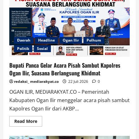
Desa
Meranjat
Ilir
di
Penilaian
Lomba
Desa
Tingkat
Provinsi
Sumsel
Daerah
Headline
Ogan Ilir
Polhum
2026
Politik
Sosial
Bupati Panca Gelar Acara Pisah Sambut Kapolres
Ogan Ilir, Suasana Berlangsung Khidmat
redaksi_ mediarakyat.co
22 Juli 2026
0
OGAN ILIR, MEDIARAKYAT.CO – Pemerintah
Kabupaten Ogan Ilir menggelar acara pisah sambut
Kapolres Ogan Ilir dari AKBP...
Read
Read More
more
about
Bupati
Panca