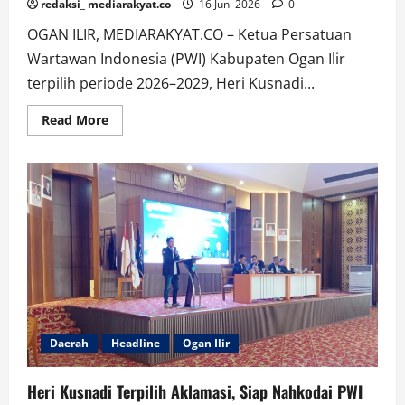
redaksi_ mediarakyat.co
16 Juni 2026
0
OGAN ILIR, MEDIARAKYAT.CO – Ketua Persatuan
Wartawan Indonesia (PWI) Kabupaten Ogan Ilir
terpilih periode 2026–2029, Heri Kusnadi...
Read
Read More
more
about
Rumah
Meidi
Hangus
Terbakar,
Ketua
Bersama
Anggota
PWI
Ogan
Ilir
Tinjau
Lokasi
Daerah
Headline
Ogan Ilir
Heri Kusnadi Terpilih Aklamasi, Siap Nahkodai PWI