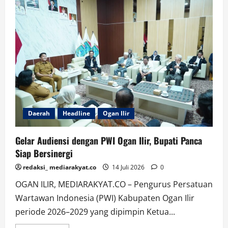
Gelar
Acara
Pisah
Sambut
Kapolres
Ogan
Ilir,
Suasana
Berlangsung
Khidmat
Daerah
Headline
Ogan Ilir
Gelar Audiensi dengan PWI Ogan Ilir, Bupati Panca
Siap Bersinergi
redaksi_ mediarakyat.co
14 Juli 2026
0
OGAN ILIR, MEDIARAKYAT.CO – Pengurus Persatuan
Wartawan Indonesia (PWI) Kabupaten Ogan Ilir
periode 2026–2029 yang dipimpin Ketua...