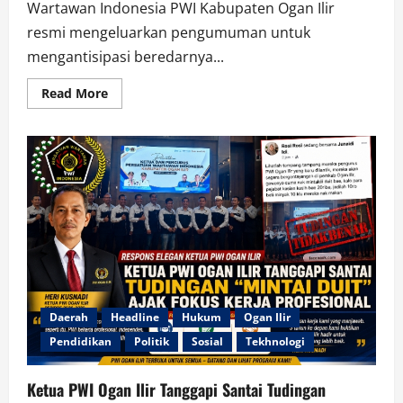
Wartawan Indonesia PWI Kabupaten Ogan Ilir
resmi mengeluarkan pengumuman untuk
mengantisipasi beredarnya...
Read
Read More
more
about
Antisipasi
Dokumen
Palsu,
PWI
Ogan
Ilir
Gunakan
Kode
QR
Terhubung
Langsung
ke
Ketua
Daerah
Headline
Hukum
Ogan Ilir
Pendidikan
Politik
Sosial
Tekhnologi
Ketua PWI Ogan Ilir Tanggapi Santai Tudingan