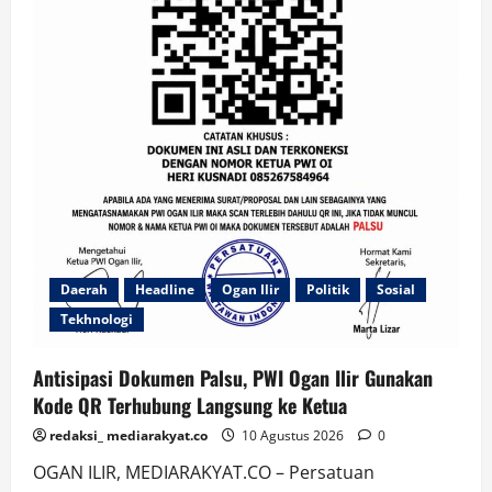
Daerah
Headline
Ogan Ilir
Politik
Sosial
Tekhnologi
Antisipasi Dokumen Palsu, PWI Ogan Ilir Gunakan
Kode QR Terhubung Langsung ke Ketua
redaksi_ mediarakyat.co
10 Agustus 2026
0
OGAN ILIR, MEDIARAKYAT.CO – Persatuan