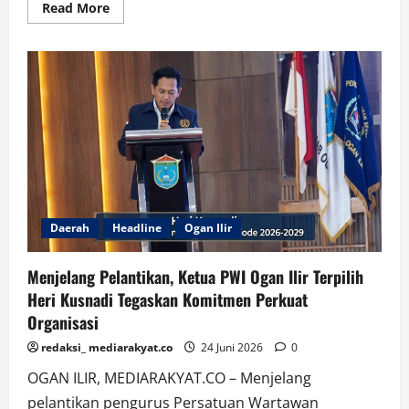
Read
Read More
more
about
Gelar
Audiensi
dengan
PWI
Ogan
Ilir,
Bupati
Panca
Siap
Bersinergi
Daerah
Headline
Ogan Ilir
Menjelang Pelantikan, Ketua PWI Ogan Ilir Terpilih
Heri Kusnadi Tegaskan Komitmen Perkuat
Organisasi
redaksi_ mediarakyat.co
24 Juni 2026
0
OGAN ILIR, MEDIARAKYAT.CO – Menjelang
pelantikan pengurus Persatuan Wartawan