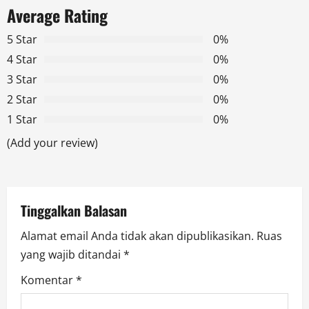
a
Average Rating
v
5 Star
0%
4 Star
0%
i
3 Star
0%
g
2 Star
0%
1 Star
0%
a
(Add your review)
t
i
Tinggalkan Balasan
o
Alamat email Anda tidak akan dipublikasikan.
Ruas
n
yang wajib ditandai
*
Komentar
*