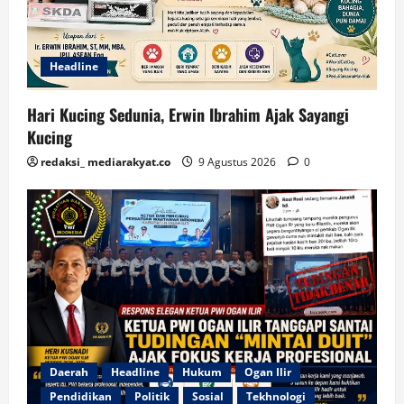
Headline
Hari Kucing Sedunia, Erwin Ibrahim Ajak Sayangi
Kucing
redaksi_ mediarakyat.co
9 Agustus 2026
0
Daerah
Headline
Hukum
Ogan Ilir
Pendidikan
Politik
Sosial
Tekhnologi