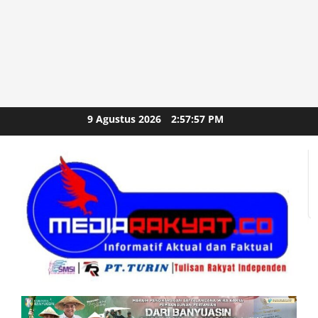
Skip
9 Agustus 2026
2:57:59 PM
to
content