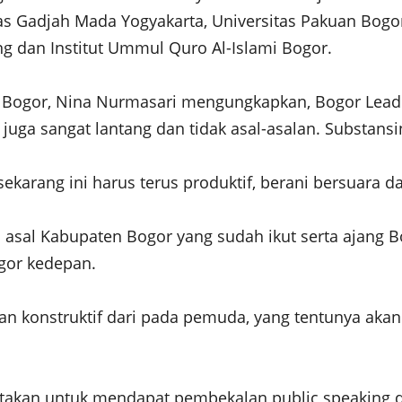
itas Gadjah Mada Yogyakarta, Universitas Pakuan Bog
g dan Institut Ummul Quro Al-Islami Bogor.
ogor, Nina Nurmasari mengungkapkan, Bogor Leaders
 juga sangat lantang dan tidak asal-asalan. Substans
arang ini harus terus produktif, berani bersuara 
 asal Kabupaten Bogor yang sudah ikut serta ajang 
gor kedepan.
gasan konstruktif dari pada pemuda, yang tentunya a
utsertakan untuk mendapat pembekalan public speaking