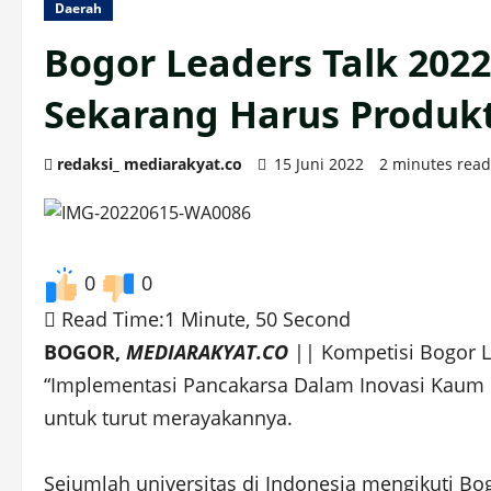
Daerah
Bogor Leaders Talk 202
Sekarang Harus Produkt
redaksi_ mediarakyat.co
15 Juni 2022
2 minutes read
0
0
Read Time:
1 Minute, 50 Second
BOGOR,
MEDIARAKYAT.CO
|| Kompetisi Bogor Le
“Implementasi Pancakarsa Dalam Inovasi Kaum M
untuk turut merayakannya.
Sejumlah universitas di Indonesia mengikuti Bo