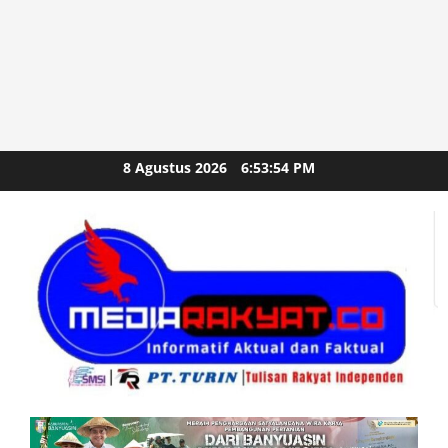
Skip
8 Agustus 2026
6:53:55 PM
to
content