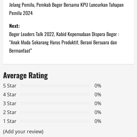
o
Jelang Pemilu, Pemkab Bogor Bersama KPU Luncurkan Tahapan
Pemilu 2024
s
Next:
t
Bogor Leaders Talk 2022, Kabid Kepemudaan Dispora Bogor :
n
“Anak Muda Sekarang Harus Produktif, Berani Bersuara dan
Bermanfaat”
a
v
Average Rating
i
5 Star
0%
g
4 Star
0%
3 Star
0%
a
2 Star
0%
t
1 Star
0%
(Add your review)
i