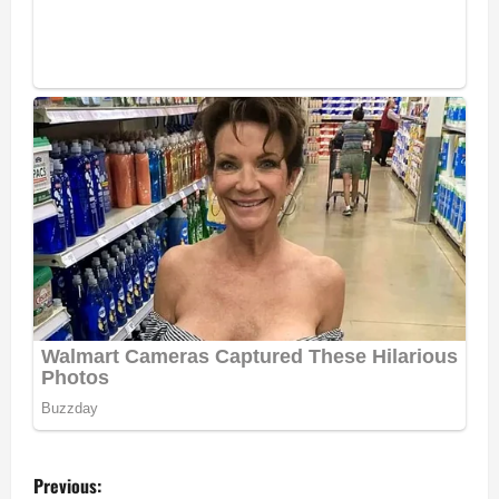
P
Previous: