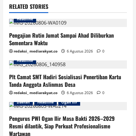
RELATED STORIES
Headline
Pengajian Rutin Jumat Sampai Ahad Diliburkan
Sementara Waktu
redaksi_ mediarakyat.co
6 Agustus 2026
0
Headline
Plt Camat SMT Hadiri Sosialisasi Penertiban Kartu
Tanda Anggota Aslinmas Desa
redaksi_ mediarakyat.co
6 Agustus 2026
0
Daerah
Headline
Ogan Ilir
Pengurus PWI Ogan Ilir Masa Bakti 2026–2029
Resmi dilantik, Siap Perkuat Profesionalisme
Wartawan