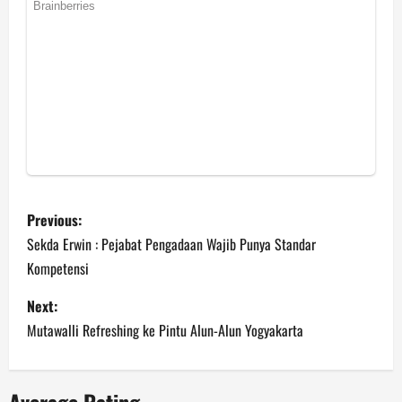
P
Previous:
o
Sekda Erwin : Pejabat Pengadaan Wajib Punya Standar
Kompetensi
s
Next:
t
Mutawalli Refreshing ke Pintu Alun-Alun Yogyakarta
n
a