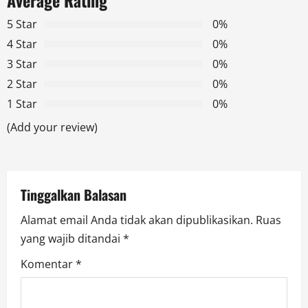
Average Rating
v
5 Star
0%
4 Star
0%
i
3 Star
0%
g
2 Star
0%
1 Star
0%
a
(Add your review)
t
i
Tinggalkan Balasan
o
Alamat email Anda tidak akan dipublikasikan.
Ruas
n
yang wajib ditandai
*
Komentar
*