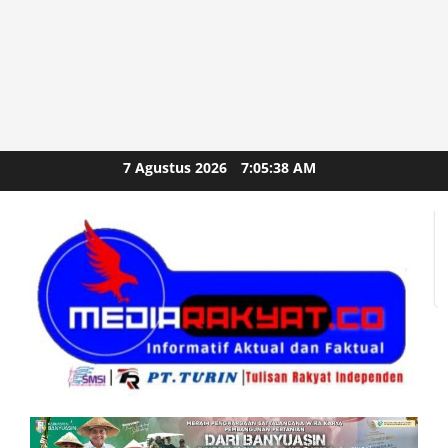
Skip
7 Agustus 2026
7:05:40 AM
to
content