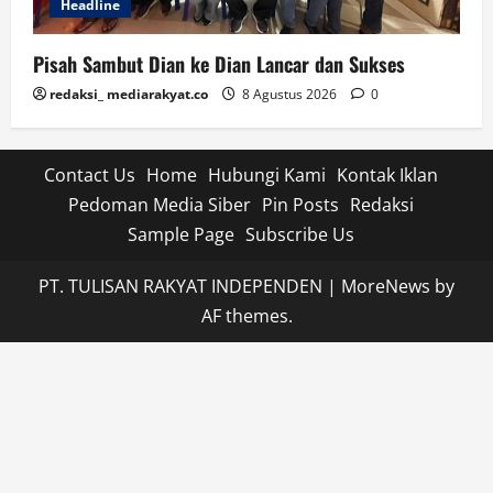
Headline
Pisah Sambut Dian ke Dian Lancar dan Sukses
redaksi_ mediarakyat.co
8 Agustus 2026
0
Contact Us
Home
Hubungi Kami
Kontak Iklan
Pedoman Media Siber
Pin Posts
Redaksi
Sample Page
Subscribe Us
PT. TULISAN RAKYAT INDEPENDEN
|
MoreNews
by
AF themes.