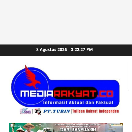
Skip
8 Agustus 2026
3:22:29 PM
to
content