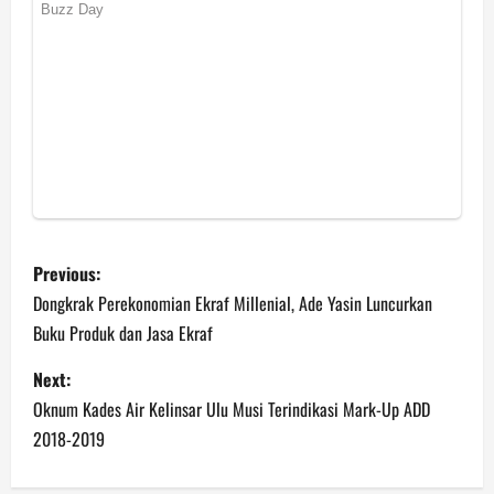
P
Previous:
o
Dongkrak Perekonomian Ekraf Millenial, Ade Yasin Luncurkan
Buku Produk dan Jasa Ekraf
s
Next:
t
Oknum Kades Air Kelinsar Ulu Musi Terindikasi Mark-Up ADD
n
2018-2019