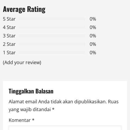
a
Average Rating
v
5 Star
0%
i
4 Star
0%
g
3 Star
0%
2 Star
0%
a
1 Star
0%
t
(Add your review)
i
o
Tinggalkan Balasan
n
Alamat email Anda tidak akan dipublikasikan.
Ruas
yang wajib ditandai
*
Komentar
*