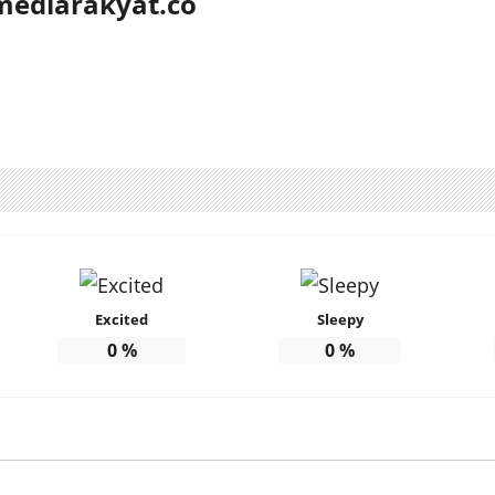
mediarakyat.co
Excited
Sleepy
0
%
0
%