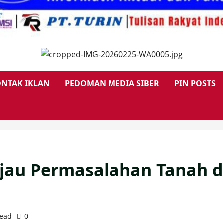
NTAK IKLAN
PEDOMAN MEDIA SIBER
PIN POSTS
njau Permasalahan Tanah 
read
0