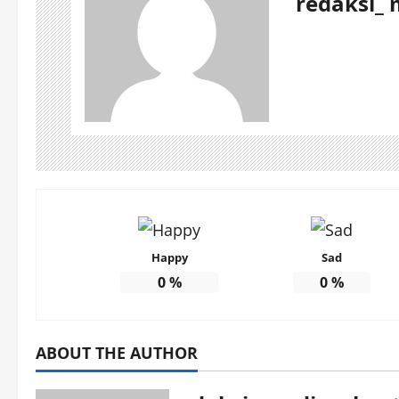
redaksi_ 
Happy
Sad
0
%
0
%
ABOUT THE AUTHOR