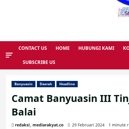
CONTACT US
HOME
HUBUNGI KAMI
KO
SUBSCRIBE US
Banyuasin
Daerah
Headline
Camat Banyuasin III Ti
Balai
redaksi_ mediarakyat.co
29 Februari 2024
1 minute 