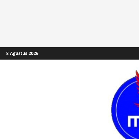
Skip
8 Agustus 2026
to
content