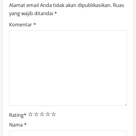
n
Alamat email Anda tidak akan dipublikasikan.
Ruas
yang wajib ditandai
*
Komentar
*
1
2
3
4
5
Rating
*
Nama
*