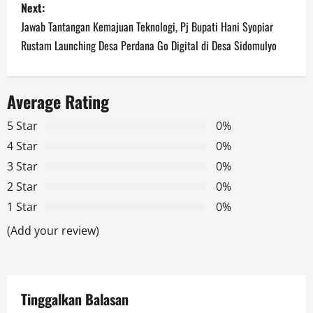
Next:
t
Jawab Tantangan Kemajuan Teknologi, Pj Bupati Hani Syopiar
n
Rustam Launching Desa Perdana Go Digital di Desa Sidomulyo
a
Average Rating
v
5 Star
0%
i
4 Star
0%
g
3 Star
0%
2 Star
0%
a
1 Star
0%
t
(Add your review)
i
o
Tinggalkan Balasan