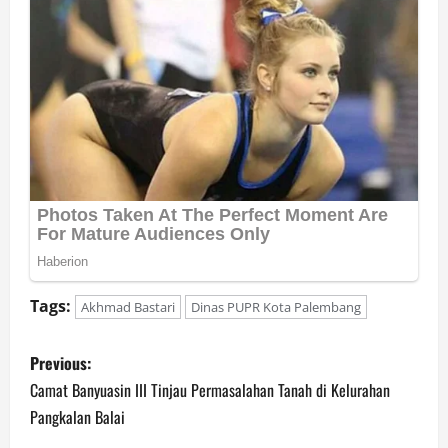
Tags:
Akhmad Bastari
Dinas PUPR Kota Palembang
P
Previous:
o
Camat Banyuasin III Tinjau Permasalahan Tanah di Kelurahan
Pangkalan Balai
s