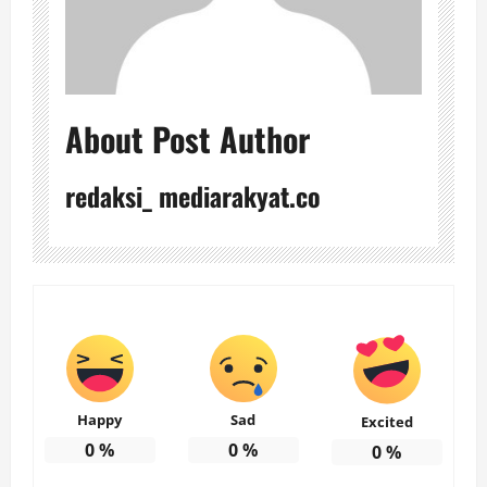
About Post Author
redaksi_ mediarakyat.co
Happy
Sad
Excited
0
%
0
%
0
%