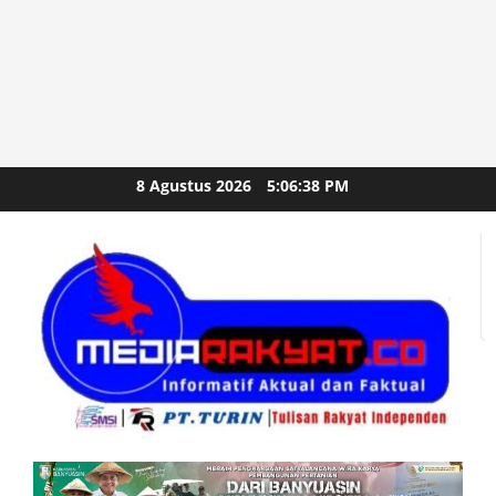
Skip
8 Agustus 2026
5:06:40 PM
to
content