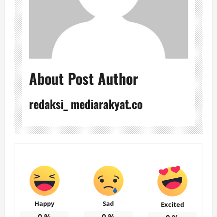
About Post Author
redaksi_ mediarakyat.co
Happy
Sad
Excited
0
%
0
%