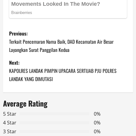
P
Previous:
o
Terkait Pencemaran Nama Baik, DAD Kecamatan Air Besar
Layangkan Surat Panggilan Kedua
s
Next:
t
KAPOLRES LANDAK PIMPIN UPACARA SERTIJAB PJU POLRES
n
LANDAK YANG DIMUTASI
a
Average Rating
v
5 Star
0%
i
4 Star
0%
g
3 Star
0%