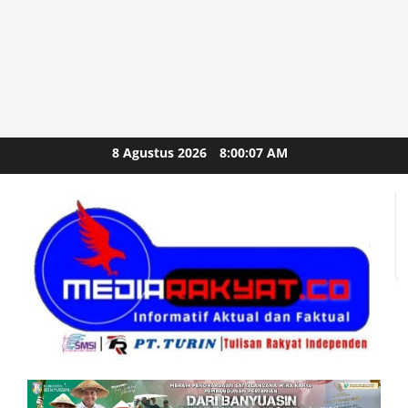
Skip
8 Agustus 2026
8:00:09 AM
to
content