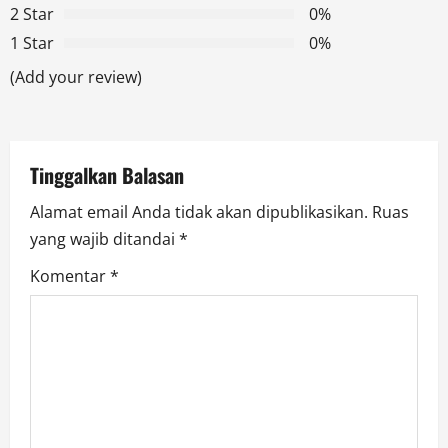
2 Star
0%
a
1 Star
0%
t
(Add your review)
i
o
Tinggalkan Balasan
n
Alamat email Anda tidak akan dipublikasikan.
Ruas
yang wajib ditandai
*
Komentar
*