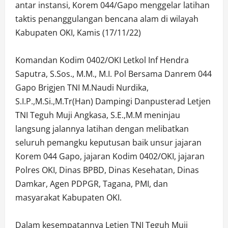
antar instansi, Korem 044/Gapo menggelar latihan
taktis penanggulangan bencana alam di wilayah
Kabupaten OKI, Kamis (17/11/22)
Komandan Kodim 0402/OKI Letkol Inf Hendra
Saputra, S.Sos., M.M., M.I. Pol Bersama Danrem 044
Gapo Brigjen TNI M.Naudi Nurdika,
S.I.P.,M.Si.,M.Tr(Han) Dampingi Danpusterad Letjen
TNI Teguh Muji Angkasa, S.E.,M.M meninjau
langsung jalannya latihan dengan melibatkan
seluruh pemangku keputusan baik unsur jajaran
Korem 044 Gapo, jajaran Kodim 0402/OKI, jajaran
Polres OKI, Dinas BPBD, Dinas Kesehatan, Dinas
Damkar, Agen PDPGR, Tagana, PMI, dan
masyarakat Kabupaten OKI.
Dalam kesempatannya Letjen TNI Teguh Muji