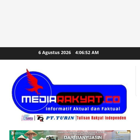
Skip
6 Agustus 2026
4:06:54 AM
to
content