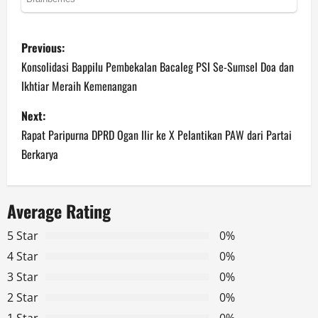
P
Previous:
o
Konsolidasi Bappilu Pembekalan Bacaleg PSI Se-Sumsel Doa dan
Ikhtiar Meraih Kemenangan
s
Next:
t
Rapat Paripurna DPRD Ogan Ilir ke X Pelantikan PAW dari Partai
n
Berkarya
a
Average Rating
v
5 Star
0%
i
4 Star
0%
g
3 Star
0%
2 Star
0%
a
1 Star
0%