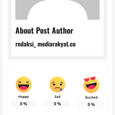
About Post Author
redaksi_ mediarakyat.co
Happy
Sad
Excited
0
%
0
%
0
%