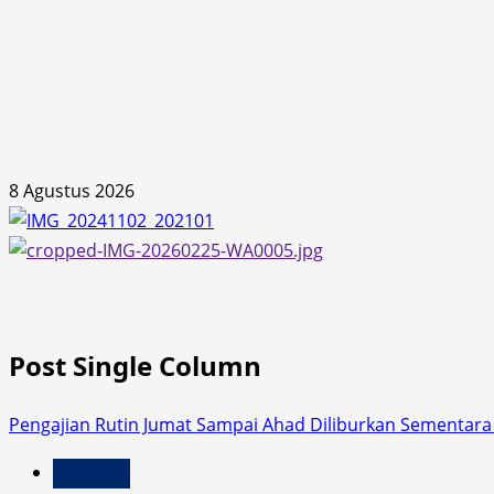
Skip
8 Agustus 2026
to
content
Post Single Column
Pengajian Rutin Jumat Sampai Ahad Diliburkan Sementar
Headline