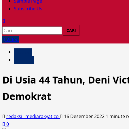
Sample Page
Sensus
Subscribe Us
Ekonomi
2026
Cari
untuk:
Video
Daerah
Headline
Di Usia 44 Tahun, Deni V
Demokrat
redaksi_ mediarakyat.co
16 Desember 2022
1 minute 
0