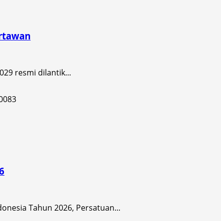
artawan
9 resmi dilantik...
6
nesia Tahun 2026, Persatuan...