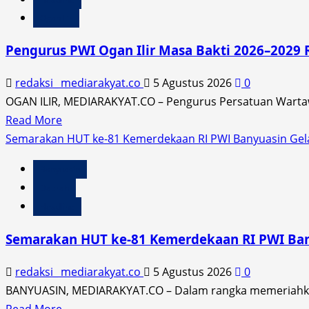
Camat
Ogan Ilir
SMT
Hadiri
Pengurus PWI Ogan Ilir Masa Bakti 2026–2029 
Sosialisasi
Penertiban
redaksi_ mediarakyat.co
5 Agustus 2026
0
Kartu
OGAN ILIR, MEDIARAKYAT.CO – Pengurus Persatuan Wartawan
Tanda
Read
Read More
Anggota
more
Semarakan HUT ke-81 Kemerdekaan RI PWI Banyuasin Gel
Aslinmas
about
Banyuasin
Desa
Pengurus
Daerah
PWI
Headline
Ogan
Ilir
Semarakan HUT ke-81 Kemerdekaan RI PWI Ban
Masa
Bakti
redaksi_ mediarakyat.co
5 Agustus 2026
0
2026–
BANYUASIN, MEDIARAKYAT.CO – Dalam rangka memeriahkan 
2029
Read
Read More