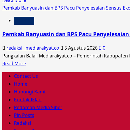
Resmi
more
Pemkab Banyuasin dan BPS Pacu Penyelesaian Sensus Ek
dilantik,
about
Headline
Siap
Semarakan
Perkuat
HUT
Pemkab Banyuasin dan BPS Pacu Penyelesaian
Profesionalisme
ke-
Wartawan
81
redaksi_ mediarakyat.co
5 Agustus 2026
0
Kemerdekaan
Pangkalan Balai, Mediarakyat.co – Pemerintah Kabupaten 
RI
Read
Read More
PWI
more
Primary
Contact Us
Banyuasin
about
Menu
Home
Gelar
Pemkab
Hubungi Kami
Open
Banyuasin
Kontak Iklan
Tournament
dan
Pedoman Media Siber
Mini
BPS
Pin Posts
Soccer
Pacu
Redaksi
2026
Penyelesaian