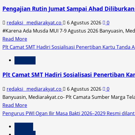
Pengajian Rutin Jumat Sampai Ahad Diliburka
redaksi_ mediarakyat.co
6 Agustus 2026
0
#Karena Ada Musda MUI 7-9 Agustus 2026 Banyuasin, Media
Read
Read More
more
Plt Camat SMT Hadiri Sosialisasi Penertiban Kartu Tanda
about
Headline
Pengajian
Rutin
Plt Camat SMT Hadiri Sosialisasi Penertiban K
Jumat
Sampai
redaksi_ mediarakyat.co
6 Agustus 2026
0
Ahad
Banyuasin, Mediarakyat.co- Plt Camata Sumber Marga Telan
Diliburkan
Read
Read More
Sementara
more
Pengurus PWI Ogan Ilir Masa Bakti 2026–2029 Resmi dilant
Waktu
about
Daerah
Plt
Headline