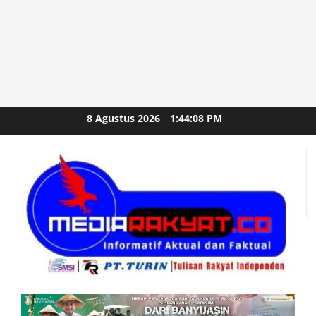
Skip
8 Agustus 2026
1:44:09 PM
to
content