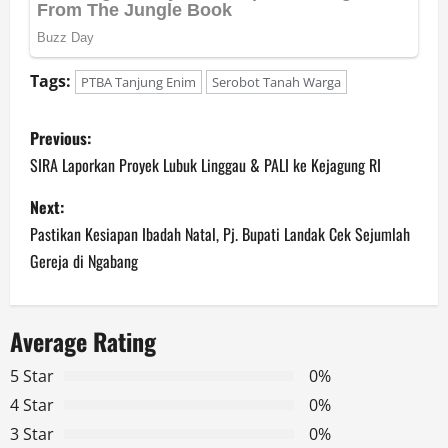
Tags:
PTBA Tanjung Enim
Serobot Tanah Warga
P
Previous:
o
SIRA Laporkan Proyek Lubuk Linggau & PALI ke Kejagung RI
s
Next:
Pastikan Kesiapan Ibadah Natal, Pj. Bupati Landak Cek Sejumlah
t
Gereja di Ngabang
n
a
Average Rating
v
5 Star
0%
4 Star
0%
i
3 Star
0%