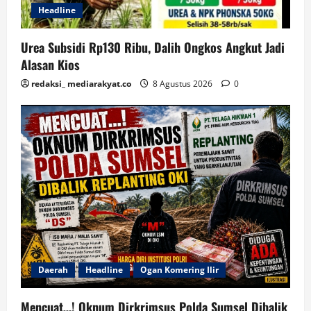
Headline
Urea Subsidi Rp130 Ribu, Dalih Ongkos Angkut Jadi
Alasan Kios
redaksi_ mediarakyat.co
8 Agustus 2026
0
Daerah
Headline
Ogan Komering Ilir
Mencuat…! Oknum Dirkrimsus Polda Sumsel Dibalik