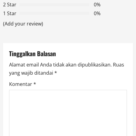
g
2 Star
0%
1 Star
0%
a
(Add your review)
t
i
Tinggalkan Balasan
o
Alamat email Anda tidak akan dipublikasikan.
Ruas
n
yang wajib ditandai
*
Komentar
*