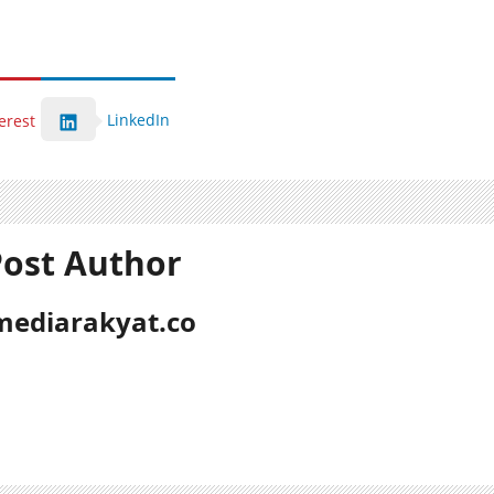
LinkedIn
erest
ost Author
mediarakyat.co