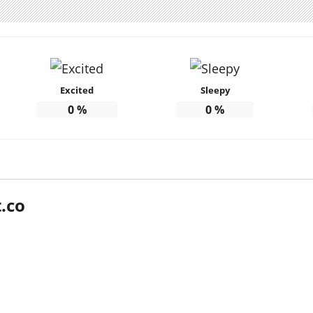
Excited
Sleepy
0
%
0
%
.co