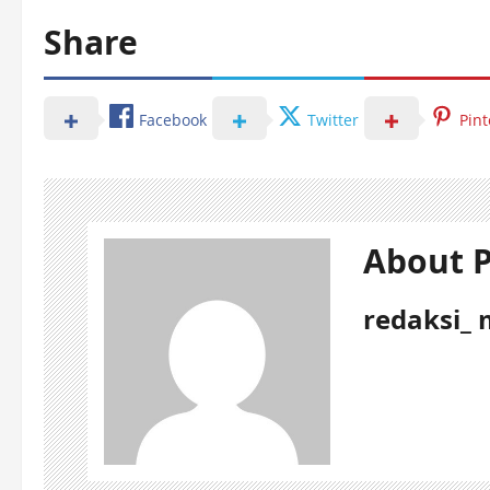
Share
Facebook
Twitter
Pint
About P
redaksi_ 