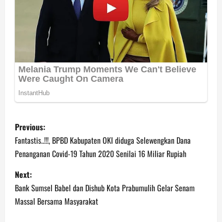
P
Previous:
o
Fantastis..!!!, BPBD Kabupaten OKI diduga Selewengkan Dana
Penanganan Covid-19 Tahun 2020 Senilai 16 Miliar Rupiah
s
Next:
t
Bank Sumsel Babel dan Dishub Kota Prabumulih Gelar Senam
n
Massal Bersama Masyarakat