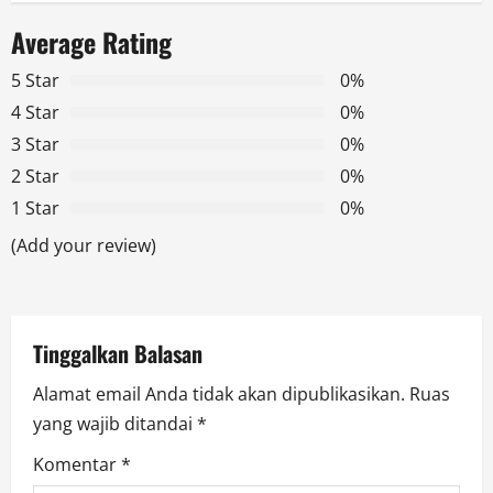
a
Average Rating
v
5 Star
0%
i
4 Star
0%
g
3 Star
0%
2 Star
0%
a
1 Star
0%
t
(Add your review)
i
o
Tinggalkan Balasan
n
Alamat email Anda tidak akan dipublikasikan.
Ruas
yang wajib ditandai
*
Komentar
*