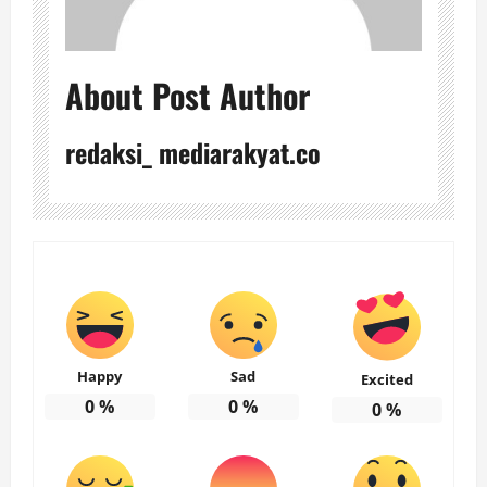
About Post Author
redaksi_ mediarakyat.co
Happy
Sad
Excited
0
%
0
%
0
%