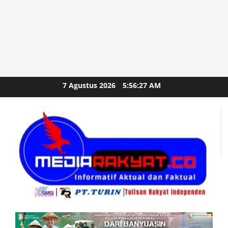
Skip
7 Agustus 2026
5:56:28 AM
to
content