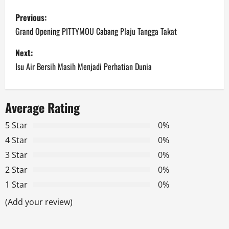
P
Previous:
o
Grand Opening PITTYMOU Cabang Plaju Tangga Takat
s
Next:
Isu Air Bersih Masih Menjadi Perhatian Dunia
t
n
Average Rating
a
5 Star
0%
v
4 Star
0%
3 Star
0%
i
2 Star
0%
g
1 Star
0%
a
(Add your review)
t