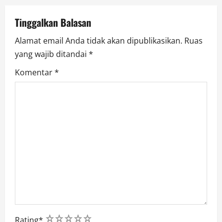
i
Tinggalkan Balasan
o
Alamat email Anda tidak akan dipublikasikan.
Ruas
yang wajib ditandai
*
n
Komentar
*
1
2
3
4
5
Rating
*