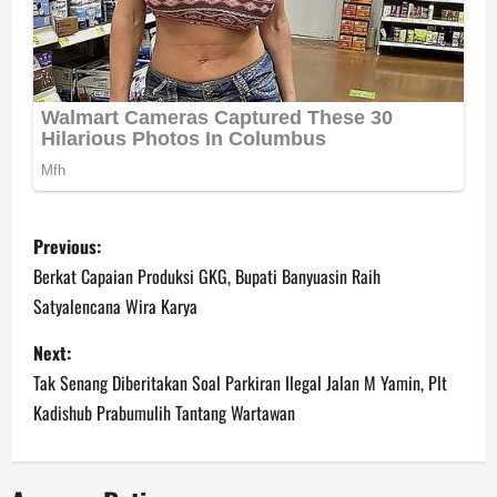
P
Previous:
o
Berkat Capaian Produksi GKG, Bupati Banyuasin Raih
Satyalencana Wira Karya
s
Next:
t
Tak Senang Diberitakan Soal Parkiran Ilegal Jalan M Yamin, Plt
n
Kadishub Prabumulih Tantang Wartawan
a