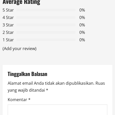
Average Rating
v
5 Star
0%
i
4 Star
0%
g
3 Star
0%
2 Star
0%
a
1 Star
0%
t
(Add your review)
i
o
Tinggalkan Balasan
n
Alamat email Anda tidak akan dipublikasikan.
Ruas
yang wajib ditandai
*
Komentar
*