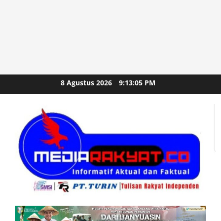
Skip
8 Agustus 2026
9:13:06 PM
to
content