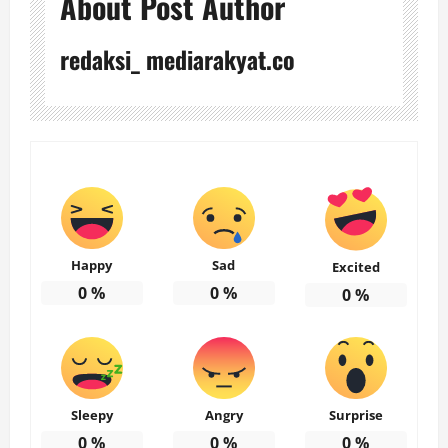
About Post Author
redaksi_ mediarakyat.co
Happy
Sad
Excited
0
%
0
%
0
%
Sleepy
Angry
Surprise
0
%
0
%
0
%