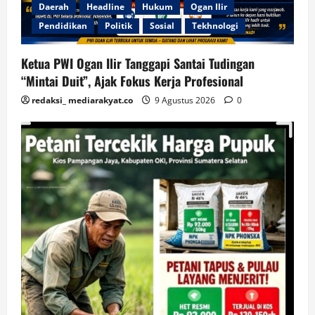
Daerah
Headline
Hukum
Ogan Ilir
Pendidikan
Politik
Sosial
Tekhnologi
Ketua PWI Ogan Ilir Tanggapi Santai Tudingan
“Mintai Duit”, Ajak Fokus Kerja Profesional
redaksi_ mediarakyat.co
9 Agustus 2026
0