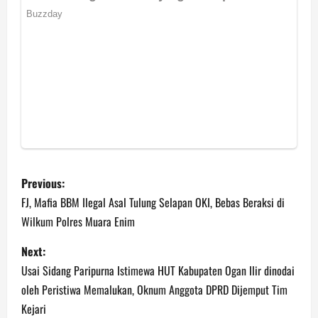
P
Previous:
o
FJ, Mafia BBM Ilegal Asal Tulung Selapan OKI, Bebas Beraksi di
Wilkum Polres Muara Enim
s
Next:
t
Usai Sidang Paripurna Istimewa HUT Kabupaten Ogan Ilir dinodai
n
oleh Peristiwa Memalukan, Oknum Anggota DPRD Dijemput Tim
Kejari