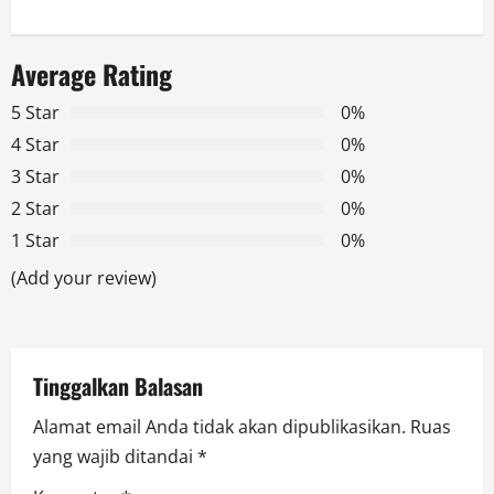
a
v
Average Rating
i
5 Star
0%
g
4 Star
0%
3 Star
0%
a
2 Star
0%
t
1 Star
0%
(Add your review)
i
o
n
Tinggalkan Balasan
Alamat email Anda tidak akan dipublikasikan.
Ruas
yang wajib ditandai
*