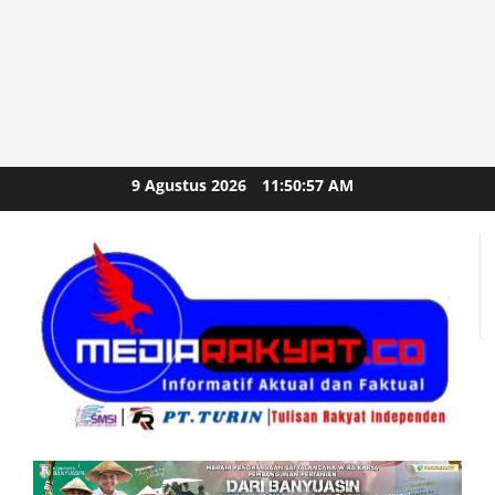
Skip
9 Agustus 2026
11:50:59 AM
to
content