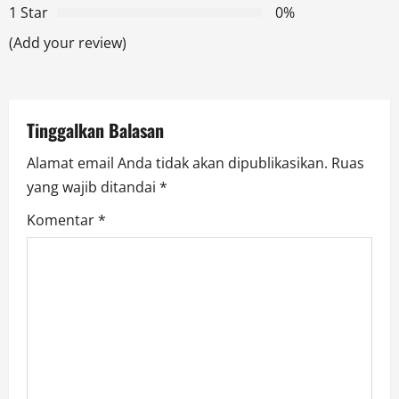
g
1 Star
0%
a
(Add your review)
t
i
Tinggalkan Balasan
o
Alamat email Anda tidak akan dipublikasikan.
Ruas
yang wajib ditandai
*
n
Komentar
*