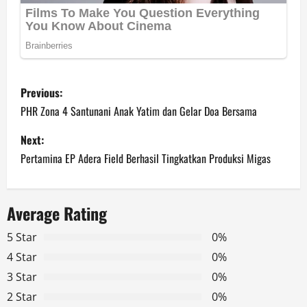
P
Previous:
o
PHR Zona 4 Santunani Anak Yatim dan Gelar Doa Bersama
s
Next:
Pertamina EP Adera Field Berhasil Tingkatkan Produksi Migas
t
n
Average Rating
a
5 Star
0%
v
4 Star
0%
3 Star
0%
i
2 Star
0%