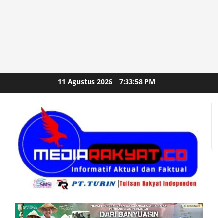
Skip
11 Agustus 2026
7:34:00 PM
to
content