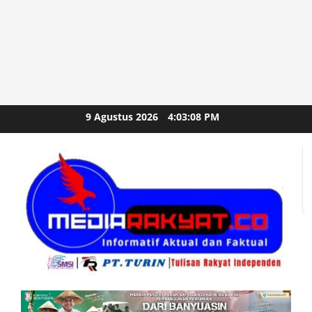
Skip
9 Agustus 2026
4:03:10 PM
to
content