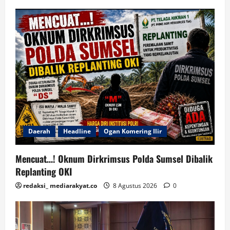
Daerah
Headline
Ogan Komering Ilir
Mencuat…! Oknum Dirkrimsus Polda Sumsel Dibalik
Replanting OKI
redaksi_ mediarakyat.co
8 Agustus 2026
0