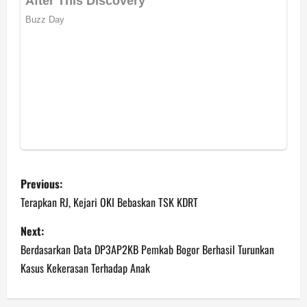
P
Previous:
o
Terapkan RJ, Kejari OKI Bebaskan TSK KDRT
s
Next:
Berdasarkan Data DP3AP2KB Pemkab Bogor Berhasil Turunkan
t
Kasus Kekerasan Terhadap Anak
n