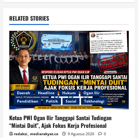
RELATED STORIES
Daerah
Headline
Hukum
Ogan Ilir
Pendidikan
Politik
Sosial
Tekhnologi
Ketua PWI Ogan Ilir Tanggapi Santai Tudingan
“Mintai Duit”, Ajak Fokus Kerja Profesional
redaksi_ mediarakyat.co
9 Agustus 2026
0