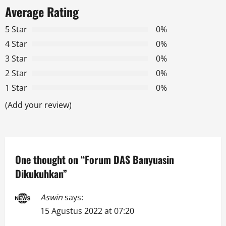
a
Average Rating
v
5 Star
0%
4 Star
0%
i
3 Star
0%
g
2 Star
0%
1 Star
0%
a
(Add your review)
t
i
o
One thought on “
Forum DAS Banyuasin
Dikukuhkan
”
n
Aswin
says:
15 Agustus 2022 at 07:20