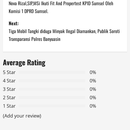
o
Nova Rizal,SIP,MSi Ikuti Fit And Propertest KPID Sumsel Oleh
Komisi 1 DPRD Sumsel.
s
Next:
t
Tiga Mobil Tangki diduga Minyak Ilegal Diamankan, Publik Soroti
n
Transparansi Polres Banyuasin
a
Average Rating
v
5 Star
0%
i
4 Star
0%
g
3 Star
0%
2 Star
0%
a
1 Star
0%
t
(Add your review)
i