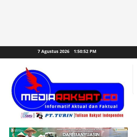
Skip
7 Agustus 2026
1:50:54 PM
to
content