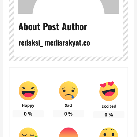
About Post Author
redaksi_ mediarakyat.co
Happy
Sad
Excited
0
%
0
%
0
%