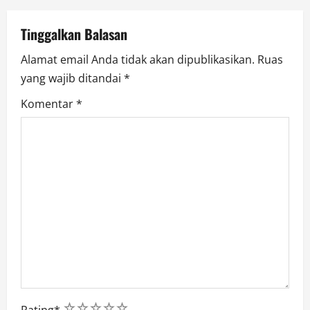
o
Tinggalkan Balasan
n
Alamat email Anda tidak akan dipublikasikan.
Ruas
yang wajib ditandai
*
Komentar
*
1
2
3
4
5
Rating
*