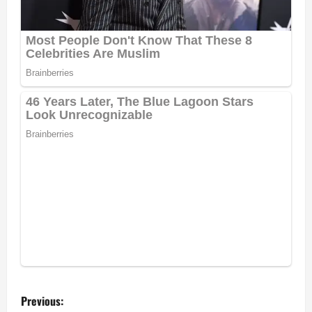
P
Previous: