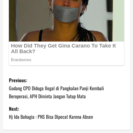
P
Previous:
o
Gudang CPO Diduga Ilegal di Pangkalan Panji Kembali
Beroperasi, APH Diminta Jangan Tutup Mata
s
Next:
t
Hj Ida Bahagia : PNS Bisa Dipecat Karena Absen
n