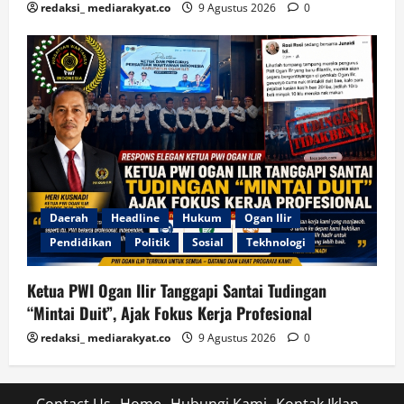
redaksi_ mediarakyat.co
9 Agustus 2026
0
Daerah
Headline
Hukum
Ogan Ilir
Pendidikan
Politik
Sosial
Tekhnologi
Ketua PWI Ogan Ilir Tanggapi Santai Tudingan
“Mintai Duit”, Ajak Fokus Kerja Profesional
redaksi_ mediarakyat.co
9 Agustus 2026
0
Contact Us
Home
Hubungi Kami
Kontak Iklan