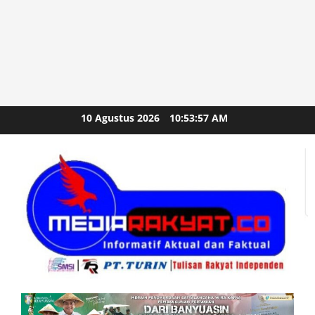
Skip
10 Agustus 2026
10:53:59 AM
to
content