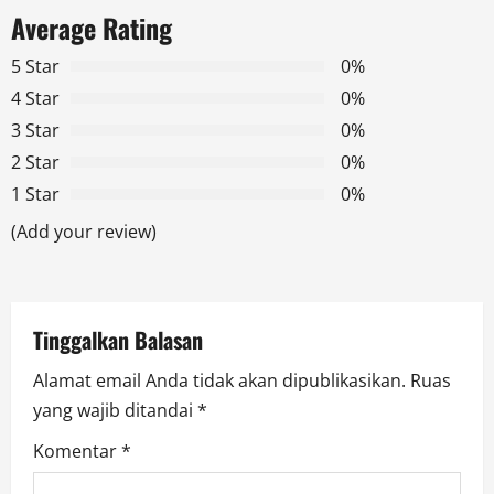
a
Average Rating
v
5 Star
0%
4 Star
0%
i
3 Star
0%
g
2 Star
0%
1 Star
0%
a
(Add your review)
t
i
Tinggalkan Balasan
o
Alamat email Anda tidak akan dipublikasikan.
Ruas
n
yang wajib ditandai
*
Komentar
*