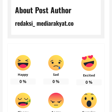
About Post Author
redaksi_ mediarakyat.co
Happy
Sad
Excited
0
%
0
%
0
%