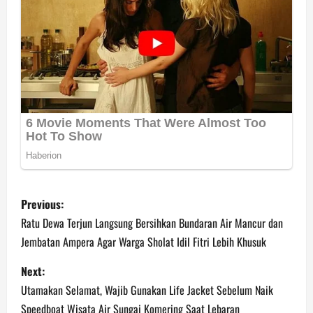
P
Previous:
o
Ratu Dewa Terjun Langsung Bersihkan Bundaran Air Mancur dan
Jembatan Ampera Agar Warga Sholat Idil Fitri Lebih Khusuk
s
Next:
t
Utamakan Selamat, Wajib Gunakan Life Jacket Sebelum Naik
Speedboat Wisata Air Sungai Komering Saat Lebaran