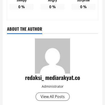
Sleepy
Angry
Surprise
0
%
0
%
0
%
ABOUT THE AUTHOR
redaksi_ mediarakyat.co
Administrator
View All Posts