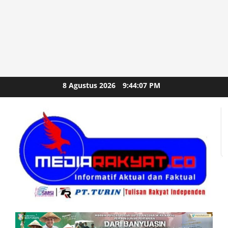
Skip
8 Agustus 2026
9:44:09 PM
to
content