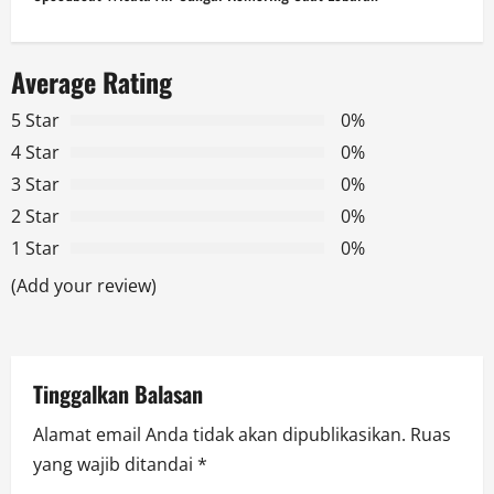
n
a
Average Rating
v
5 Star
0%
i
4 Star
0%
g
3 Star
0%
2 Star
0%
a
1 Star
0%
t
(Add your review)
i
o
Tinggalkan Balasan
n
Alamat email Anda tidak akan dipublikasikan.
Ruas
yang wajib ditandai
*