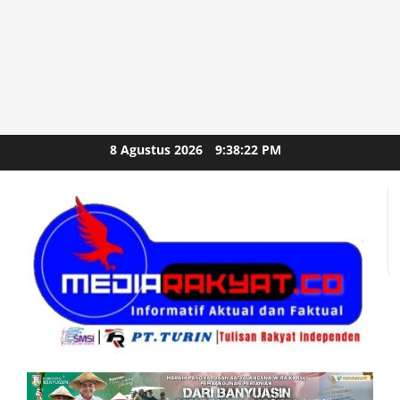
Skip
8 Agustus 2026
9:38:24 PM
to
content