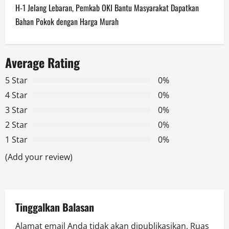
t
H-1 Jelang Lebaran, Pemkab OKI Bantu Masyarakat Dapatkan
n
Bahan Pokok dengan Harga Murah
a
Average Rating
v
5 Star
0%
i
4 Star
0%
g
3 Star
0%
2 Star
0%
a
1 Star
0%
t
(Add your review)
i
o
Tinggalkan Balasan
n
Alamat email Anda tidak akan dipublikasikan.
Ruas