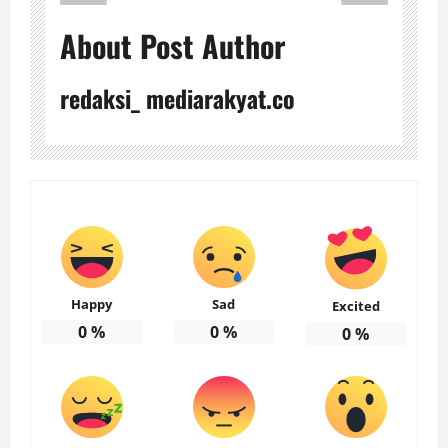
About Post Author
redaksi_ mediarakyat.co
Happy
Sad
Excited
0
%
0
%
0
%