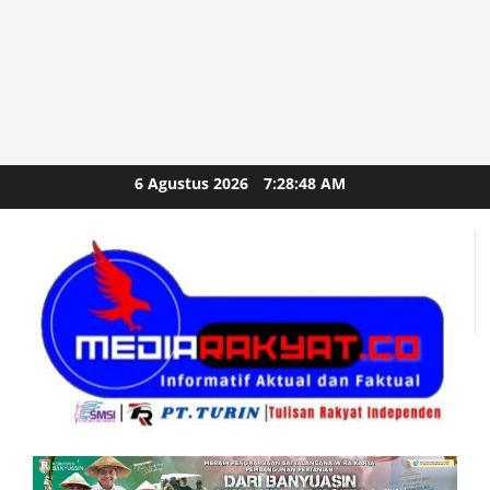
Skip
6 Agustus 2026
7:28:50 AM
to
content