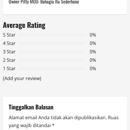
Owner Pitty MOU: Bahagia Itu Sederhana
n
a
Average Rating
v
5 Star
0%
4 Star
0%
i
3 Star
0%
g
2 Star
0%
1 Star
0%
a
(Add your review)
t
i
Tinggalkan Balasan
o
Alamat email Anda tidak akan dipublikasikan.
Ruas
n
yang wajib ditandai
*