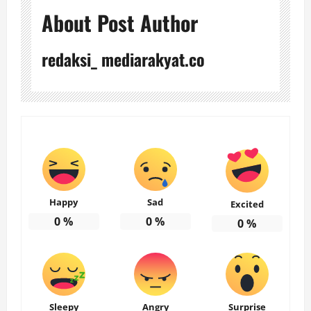
About Post Author
redaksi_ mediarakyat.co
Happy
Sad
Excited
0
%
0
%
0
%
Sleepy
Angry
Surprise