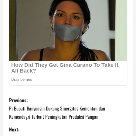
P
Previous:
o
Pj Bupati Banyuasin Dukung Sinergitas Kementan dan
Kemendagri Terkait Peningkatan Produksi Pangan
s
Next:
t