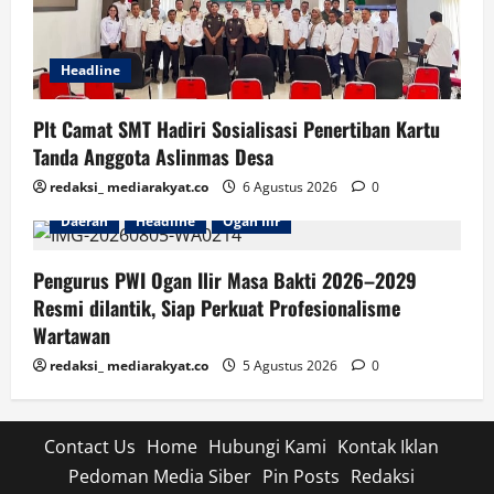
Headline
Plt Camat SMT Hadiri Sosialisasi Penertiban Kartu
Tanda Anggota Aslinmas Desa
redaksi_ mediarakyat.co
6 Agustus 2026
0
Daerah
Headline
Ogan Ilir
Pengurus PWI Ogan Ilir Masa Bakti 2026–2029
Resmi dilantik, Siap Perkuat Profesionalisme
Wartawan
redaksi_ mediarakyat.co
5 Agustus 2026
0
Contact Us
Home
Hubungi Kami
Kontak Iklan
Pedoman Media Siber
Pin Posts
Redaksi