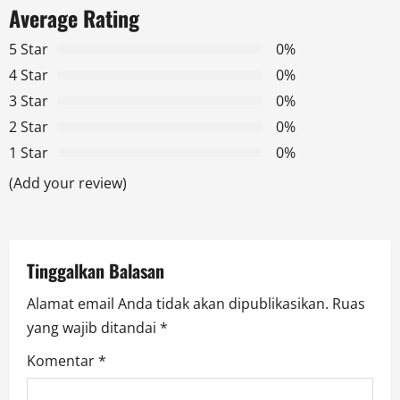
Average Rating
v
5 Star
0%
i
4 Star
0%
g
3 Star
0%
2 Star
0%
a
1 Star
0%
t
(Add your review)
i
o
Tinggalkan Balasan
n
Alamat email Anda tidak akan dipublikasikan.
Ruas
yang wajib ditandai
*
Komentar
*