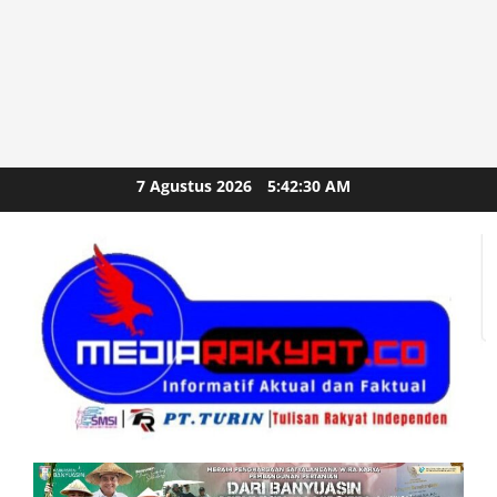
Skip
7 Agustus 2026
5:42:32 AM
to
content