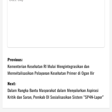
P
Previous:
o
Kementerian Kesehatan RI Mulai Mengintegrasikan dan
Merevitalisasikan Pelayanan Kesehatan Primer di Ogan Ilir
s
Next:
t
Dalam Rangka Bantu Masyarakat dalam Menyalurkan Aspirasi
n
Kritik dan Saran, Pemkab OI Sosialisasikan Sistem “SP4N-Lapor”
a