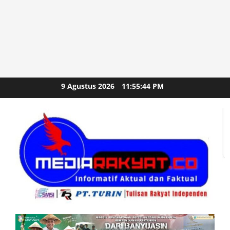
Skip
9 Agustus 2026
11:55:46 PM
to
content