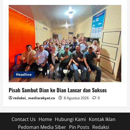
Headline
Pisah Sambut Dian ke Dian Lancar dan Sukses
redaksi_ mediarakyat.co
8 Agustus 2026
0
Contact Us
Home
Hubungi Kami
Kontak Iklan
Pedoman Media Siber
Pin Posts
Redaksi