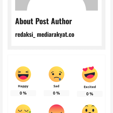
About Post Author
redaksi_ mediarakyat.co
Happy
Sad
Excited
0
%
0
%
0
%