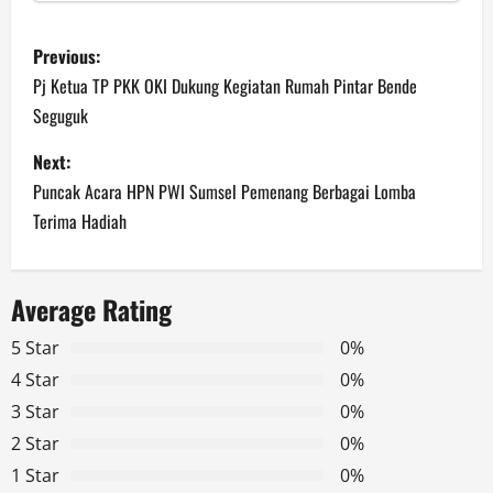
P
Previous:
o
Pj Ketua TP PKK OKI Dukung Kegiatan Rumah Pintar Bende
Seguguk
s
Next:
t
Puncak Acara HPN PWI Sumsel Pemenang Berbagai Lomba
n
Terima Hadiah
a
Average Rating
v
5 Star
0%
i
4 Star
0%
g
3 Star
0%
2 Star
0%
a
1 Star
0%