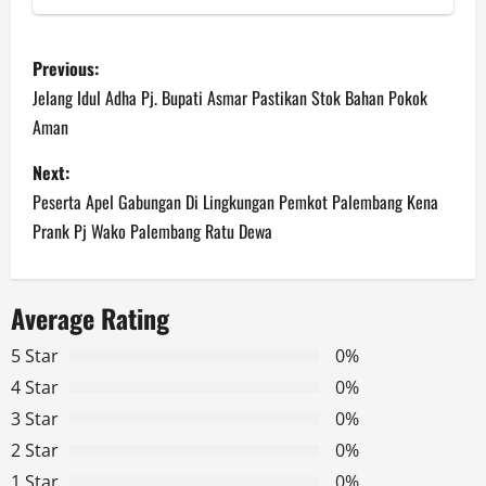
P
Previous:
o
Jelang Idul Adha Pj. Bupati Asmar Pastikan Stok Bahan Pokok
Aman
s
Next:
t
Peserta Apel Gabungan Di Lingkungan Pemkot Palembang Kena
n
Prank Pj Wako Palembang Ratu Dewa
a
Average Rating
v
5 Star
0%
i
4 Star
0%
g
3 Star
0%
2 Star
0%
a
1 Star
0%