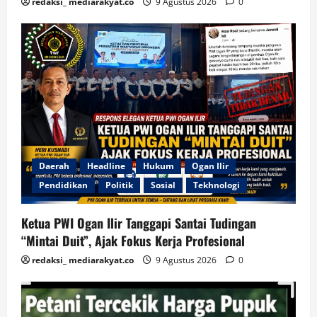
redaksi_ mediarakyat.co
9 Agustus 2026
0
Daerah
Headline
Hukum
Ogan Ilir
Pendidikan
Politik
Sosial
Tekhnologi
Ketua PWI Ogan Ilir Tanggapi Santai Tudingan
“Mintai Duit”, Ajak Fokus Kerja Profesional
redaksi_ mediarakyat.co
9 Agustus 2026
0