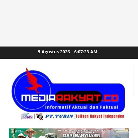
Skip
9 Agustus 2026
6:07:25 AM
to
content