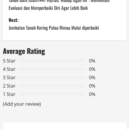
o
Evaluasi dan Memperbaiki Diri Agar Lebih Baik
s
Next:
t
Jembatan Tanah Kering Pulau Rimau Mulai diperbaiki
n
a
Average Rating
v
5 Star
0%
4 Star
0%
i
3 Star
0%
g
2 Star
0%
1 Star
0%
a
(Add your review)
t
i