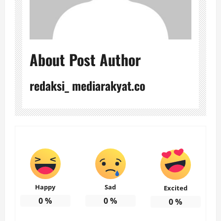
About Post Author
redaksi_ mediarakyat.co
Happy
Sad
Excited
0
%
0
%
0
%