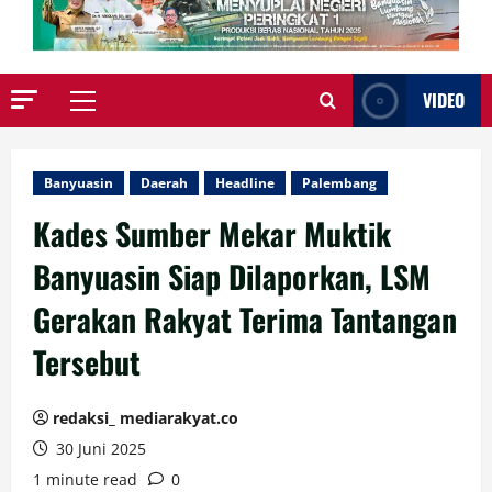
VIDEO
Primary
Menu
Banyuasin
Daerah
Headline
Palembang
Kades Sumber Mekar Muktik
Banyuasin Siap Dilaporkan, LSM
Gerakan Rakyat Terima Tantangan
Tersebut
redaksi_ mediarakyat.co
30 Juni 2025
1 minute read
0