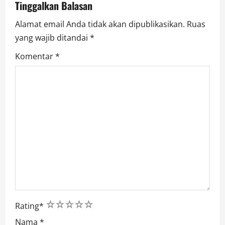
Tinggalkan Balasan
o
Alamat email Anda tidak akan dipublikasikan.
Ruas
n
yang wajib ditandai
*
Komentar
*
1
2
3
4
5
Rating
*
Nama
*