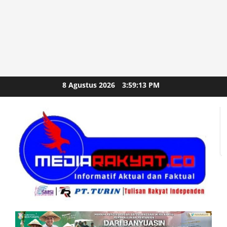
Skip
8 Agustus 2026
3:59:15 PM
to
content