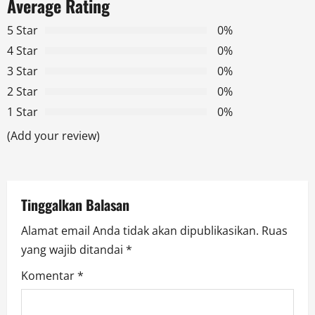
a
Average Rating
v
5 Star
0%
4 Star
0%
i
3 Star
0%
g
2 Star
0%
1 Star
0%
a
(Add your review)
t
i
Tinggalkan Balasan
o
Alamat email Anda tidak akan dipublikasikan.
Ruas
n
yang wajib ditandai
*
Komentar
*