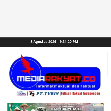
Skip
8 Agustus 2026
9:31:21 PM
to
content