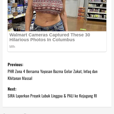
P
Previous:
o
PHR Zona 4 Bersama Yayasan Bazma Gelar Zakat, Infaq dan
Khitanan Massal
s
Next:
t
SIRA Laporkan Proyek Lubuk Linggau & PALI ke Kejagung RI
n