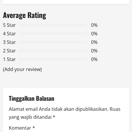
a
Average Rating
v
5 Star
0%
i
4 Star
0%
g
3 Star
0%
2 Star
0%
a
1 Star
0%
t
(Add your review)
i
o
Tinggalkan Balasan
n
Alamat email Anda tidak akan dipublikasikan.
Ruas
yang wajib ditandai
*
Komentar
*