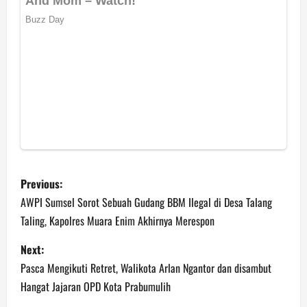
P
Previous:
o
AWPI Sumsel Sorot Sebuah Gudang BBM Ilegal di Desa Talang
Taling, Kapolres Muara Enim Akhirnya Merespon
s
Next:
t
Pasca Mengikuti Retret, Walikota Arlan Ngantor dan disambut
n
Hangat Jajaran OPD Kota Prabumulih