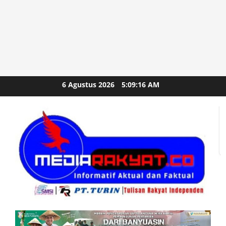
Skip
6 Agustus 2026
5:09:17 AM
to
content