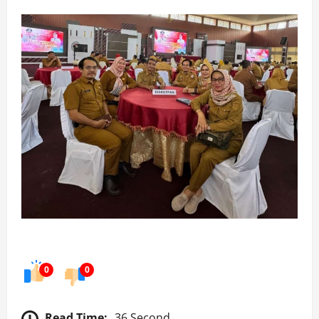
0
0
Read Time:
36 Second