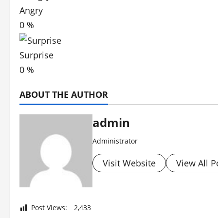
Angry
0
%
Surprise
0
%
ABOUT THE AUTHOR
admin
Administrator
Visit Website
View All P
Post Views:
2,433