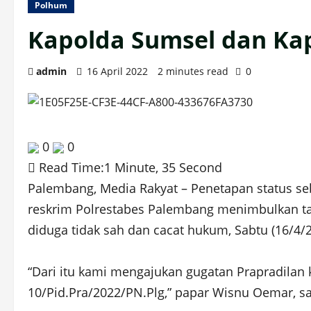
Polhum
Kapolda Sumsel dan Ka
admin
16 April 2022
2 minutes read
0
0
0
Read Time:
1 Minute, 35 Second
Palembang, Media Rakyat – Penetapan status se
reskrim Polrestabes Palembang menimbulkan t
diduga tidak sah dan cacat hukum, Sabtu (16/4/2
“Dari itu kami mengajukan gugatan Prapradilan 
10/Pid.Pra/2022/PN.Plg,” papar Wisnu Oemar, s