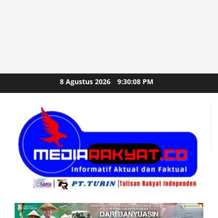
Skip
8 Agustus 2026
9:30:09 PM
to
content