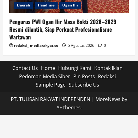
Daerah
Headline
Ogan Ilir
Pengurus PWI Ogan Ilir Masa Bakti 2026–2029
Resmi dilantik, Siap Perkuat Profesionalisme
Wartawan
redaksi_ mediarakyat.co
5 Agustus 2026
0
Contact Us
Home
Hubungi Kami
Kontak Iklan
Pedoman Media Siber
Pin Posts
Redaksi
Sample Page
Subscribe Us
PT. TULISAN RAKYAT INDEPENDEN
|
MoreNews
by
AF themes.