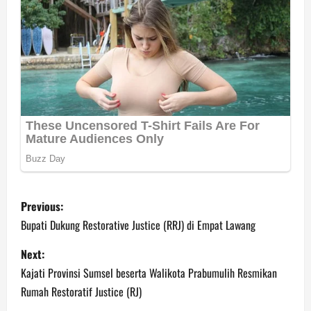
P
Previous:
o
Bupati Dukung Restorative Justice (RRJ) di Empat Lawang
s
Next:
Kajati Provinsi Sumsel beserta Walikota Prabumulih Resmikan
t
Rumah Restoratif Justice (RJ)