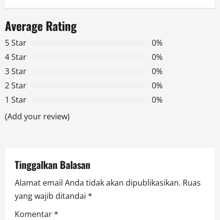
n
a
Average Rating
v
5 Star
0%
4 Star
0%
i
3 Star
0%
g
2 Star
0%
1 Star
0%
a
(Add your review)
t
i
Tinggalkan Balasan
o
Alamat email Anda tidak akan dipublikasikan.
Ruas
n
yang wajib ditandai
*
Komentar
*